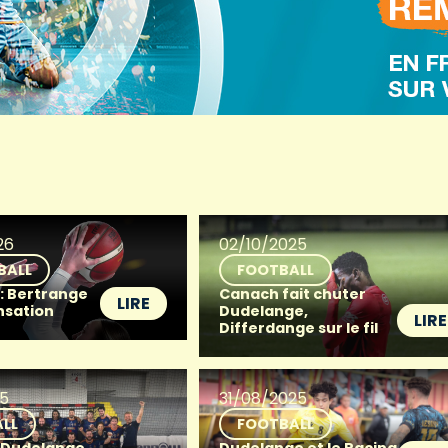
26
02/10/2025
BALL
FOOTBALL
 : Bertrange
Canach fait chuter
LIRE
ensation
Dudelange,
LIRE
Differdange sur le fil
25
31/08/2025
LL
FOOTBALL
: Dudelange
Dudelange et le Racing