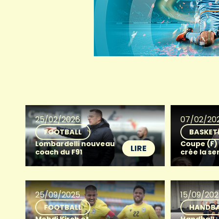
25/02/2026
07/02/20
FOOTBALL
BASKET
Lombardelli nouveau
Coupe (F)
LIRE
coach du F91
crée la s
25/09/2025
15/09/20
FOOTBALL
HANDBA
Mehdi Kirch et
Handball 