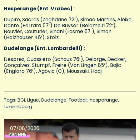
Hesperange (Ent. Vrabec) :
Dupire, Sacras (Zeghdane 72’), Simao Martins, Aleixo,
Dante (Ferrara 57’) De Buyser (Belameiri 72’),
Nouvier, Couturier, Sinani (Lasme 57’), Simon
(Holzhauser 46’), Stolz
Dudelange (Ent. Lombardelli) :
Desprez, Ouassiero (Schaus 76’), Delorge, Decker,
Gonçalves, Stumpf, Freire (Van Lingen 85’), Bojic
(Englaro 76’), Agovic (C), Moussaki, Hadji
Tags: 
BGL Ligue
Dudelange
Football
hesperange
Luxembourg
07/08/2026
ABONNÉ