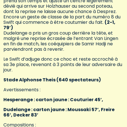
prend son temps et ajuste un centre légèrement
dévié qui arrive sur Holzhauser au second poteau,
dont la reprise ne laisse aucune chance à Desprez.
Encore un geste de classe de la part du numéro 8 du
Swift qui commence à être coutumier du fait.
(2-1,
79’)
Dudelange a pris un gros coup derrière la tête, et
malgré une reprise écrasée de l’entrant Van Lingen
en fin de match, les coéquipiers de Samir Hadji ne
parviendront pas à revenir.
Le Swift d’adjuge donc ce choc et reste accroché à
sa 3e place, revenant à 3 points de leur adversaire du
jour.
Stade Alphonse Theis (640 spectateurs)
Avertissements :
Hesperange : carton jaune : Couturier 45’,
Dudelange : carton jaune : Moussaki 57’, Freire
66’, Decker 83’
Compositions :