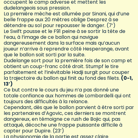
occupent le camp adverse et mettent les
dudelangeois sous pression.
La première mèche est allumée par Sinani, qui d’une
belle frappe aux 20 mètres oblige Desprez à se
détendre au sol pour repousser le danger. (7’)
Le Swift pousse et le F91 peine à se sortir la tête de
l’eau, à l’image de ce ballon qui navigue
dangereusement dans la surface mais qu’aucun
joueur n’arrive à reprendre côté Hesperange, avant
que le ballon soit sorti par la suite.
Dudelange sort pour la première fois de son camp et
obtient un coup-franc côté droit. Stumpf le tire
parfaitement et l’inévitable Hadji surgit pour couper
la trajectoire du ballon qui finit au fond des filets.
(0-1,
13’)
Ce but contre le cours du jeu n’a pas donné une
totale confiance aux hommes de Lombardelli qui ont
toujours des difficultés à la relance.
Cependant, dès que le ballon parvient à être sorti par
les partenaires d’Agovic, ces derniers se montrent
dangereux, en témoigne ce rush de Bojic qui, pas
attaqué, décoche une frappe puissante difficile à
capter pour Dupire. (23’)
La physionomie de la partie est assez claire