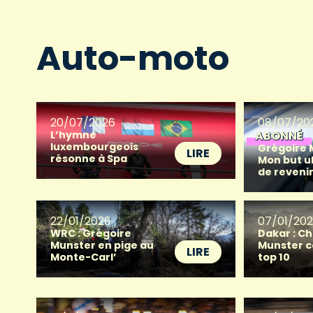
Auto-moto
20/07/2026
08/07/20
L’hymne
ABONNÉ
luxembourgeois
Grégoire M
LIRE
résonne à Spa
Mon but ul
de reveni
22/01/2026
07/01/20
WRC : Grégoire
Dakar : Ch
Munster en pige au
Munster c
LIRE
Monte-Carl’
top 10