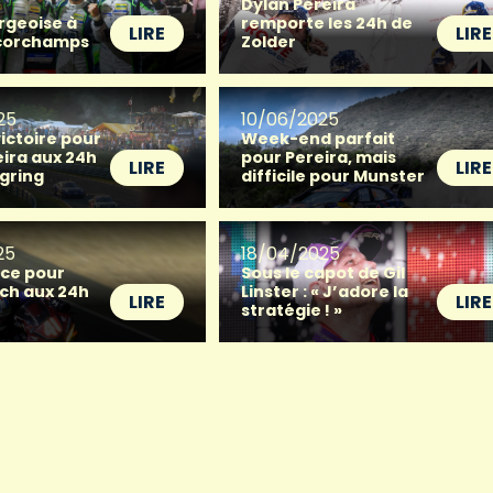
Dylan Pereira
rgeoise à
remporte les 24h de
LIRE
LIRE
corchamps
Zolder
25
10/06/2025
ictoire pour
Week-end parfait
eira aux 24h
pour Pereira, mais
LIRE
LIRE
gring
difficile pour Munster
25
18/04/2025
ace pour
Sous le capot de Gil
sch aux 24h
Linster : « J’adore la
LIRE
LIRE
stratégie ! »