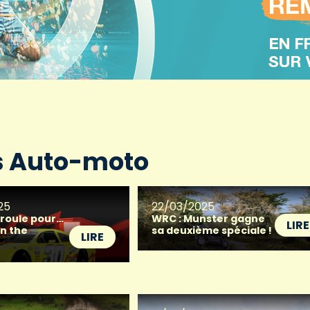
ns Auto-moto
25
22/03/2025
r roule pour…
WRC : Munster gagne
LIRE
in the
sa deuxième spéciale !
LIRE