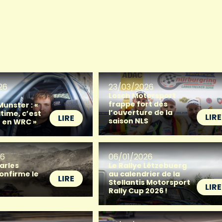
26
23/03/2026
Losch Motorsport
frappe fort dès
unster : «
l’ouverture de la
time, c’est
LIRE
LIRE
saison NLS
r en WRC »
26
06/01/2026
arles
Le Rallye Lëtzebuerg
onfirme le
au calendrier de la
LIRE
Stellantis Motorsport
LIRE
Rally Cup 2026 !