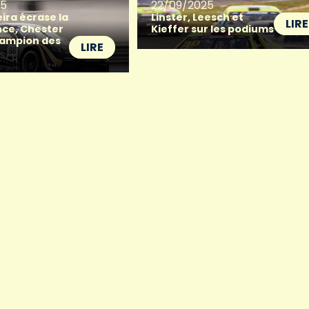
25
22/09/2025
ira écrase la
Linster, Leesch et
LIRE
ce, Chester
Kieffer sur les podiums
hampion des
LIRE