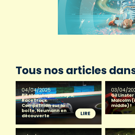
Tous nos articles da
04/04/2025
03/04/20
Pit stop : Leytem Top 5,
Gil Linste
RaceTrack
Malcolm (
Competition sur la
middle) !
boîte, Neumann en
LIRE
découverte