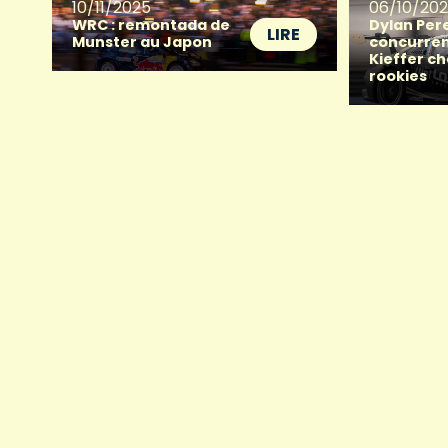
10/11/2025
06/10/20
WRC : remontada de
Dylan Pere
LIRE
Munster au Japon
concurren
Kieffer c
rookies