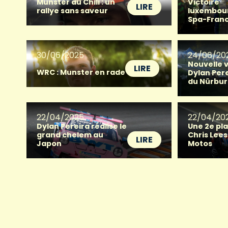
Munster au Chili : un
Victoire
LIRE
rallye sans saveur
luxembou
Spa-Fran
30/06/2025
24/06/20
Nouvelle v
LIRE
WRC : Munster en rade
Dylan Per
du Nürbur
22/04/2025
22/04/20
Dylan Pereira réalise le
Une 2e pl
grand chelem au
Chris Lee
LIRE
Japon
Motos