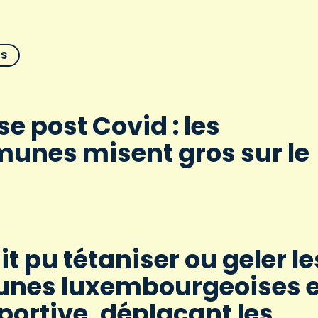
ÉS
se post Covid : les
nes misent gros sur le
t pu tétaniser ou geler le
nes luxembourgeoises 
portive, déplaçant les