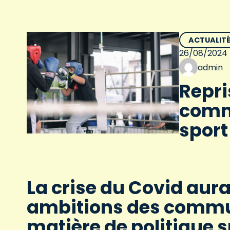
ACTUALIT
26/08/2024
admin
Repri
commu
sport
La crise du Covid aurai
ambitions des commu
matière de politique s