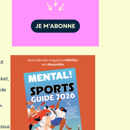
f.
ket,
 de
»,
essus