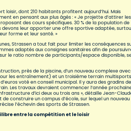
rt loisir, dont 210 habitants profitent aujourd’hui. Mais
ment en pensant aux plus âgés : « Je projette d’attirer les
 proposant des cours spécifiques. 30 % de la population de
us devons leur apporter une offre sportive adaptée, surto
eur forme et leur santé. »
s, Strassen a tout fait pour limiter les conséquences su
ommes adaptés aux consignes sanitaires afin de poursuivr
ur le ratio nombre de participants/espace disponible, s
nstruction, près de la piscine, d’un nouveau complexe avec
pour les entraînement) et un troisième terrain multisport
ns d’euros voté en conseil municipal. Il y aura des gradins d
rrain. Les travaux devraient commencer l’année prochain
frastructure d’ici deux ou trois ans », détaille Jean-Claud
voit de construire un campus d’école, sur lequel un nouveau 
précise l’échevin des sports de Strassen.
ibre entre la compétition et le loisir