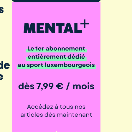
s
de
e