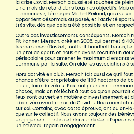
la crise Covid, Mersch a aussi été touchée de plein 
cinq mois de retard dans tous nos objectifs. Mais on
communes », témoigne Michel Reiland, qui a vu un 
appartient désormais au passé, et l’activité sportiv
très vite, dès que cela a été possible, et en respec
Outre ces investissements conséquents, Mersch m
Fit Kanner Miersch, créé en 2006, qui permet à 400
les semaines (Basket, football, handball, tennis, 
un prof de sport, et nous en avons recruté un deuxi
périscolaire pour amener le maximum d’enfants vers
commune par la suite. On aide les associations à su
Hors activité en club, Mersch fait aussi ce qu’il fa
chance d’être propriétaire de 1150 hectares de 
courir, faire du vélo. » Pas mal pour une commune 
choses, mais on réfléchit à tout ce qu’on pourrait
feux sont au vert en matière d’investissement et 
observée avec la crise du Covid : « Nous constatons
sur soi. Certains, avec cette épreuve, ont eu envie
que sur le collectif. Nous avons toujours des béné
engagement continu et dans la durée. » Espérons
un nouveau regain d’engagement.