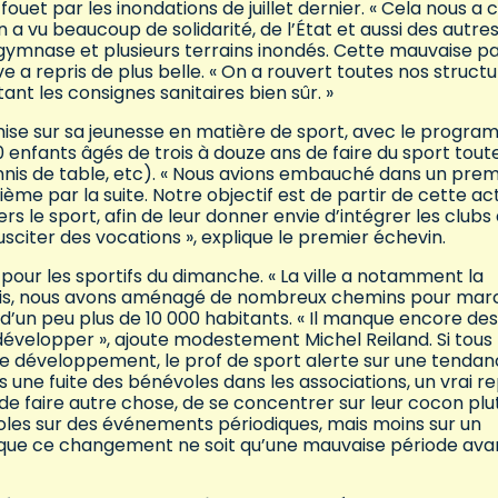
fouet par les inondations de juillet dernier. « Cela nous a 
 a vu beaucoup de solidarité, de l’État et aussi des autre
gymnase et plusieurs terrains inondés. Cette mauvaise p
e a repris de plus belle. « On a rouvert toutes nos struct
tant les consignes sanitaires bien sûr. »
ise sur sa jeunesse en matière de sport, avec le progr
 enfants âgés de trois à douze ans de faire du sport tout
tennis de table, etc). « Nous avions embauché dans un prem
ème par la suite. Notre objectif est de partir de cette act
 le sport, afin de leur donner envie d’intégrer les clubs 
sciter des vocations », explique le premier échevin.
ut pour les sportifs du dimanche. « La ville a notamment la
bois, nous avons aménagé de nombreux chemins pour mar
d’un peu plus de 10 000 habitants. « Il manque encore des
 développer », ajoute modestement Michel Reiland. Si tous 
de développement, le prof de sport alerte sur une tenda
 une fuite des bénévoles dans les associations, un vrai re
 de faire autre chose, de se concentrer sur leur cocon plu
voles sur des événements périodiques, mais moins sur un
 que ce changement ne soit qu’une mauvaise période ava