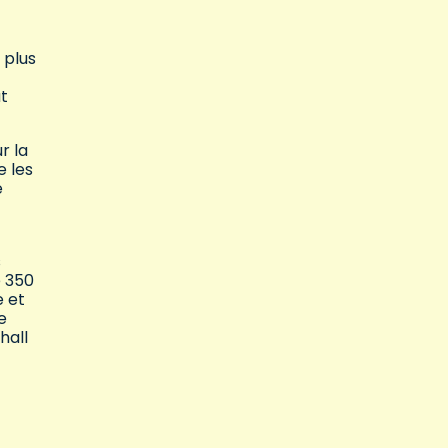
 plus
ut
r la
e les
e
s
e 350
e et
e
hall