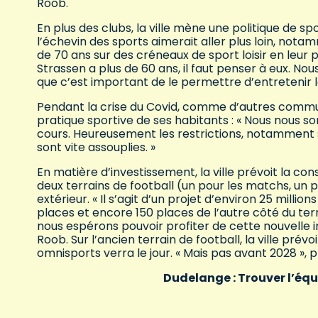
Roob.
En plus des clubs, la ville mène une politique de spo
l’échevin des sports aimerait aller plus loin, notam
de 70 ans sur des créneaux de sport loisir en leur
Strassen a plus de 60 ans, il faut penser à eux. No
que c’est important de le permettre d’entretenir l
Pendant la crise du Covid, comme d’autres commune
pratique sportive de ses habitants : « Nous nous s
cours. Heureusement les restrictions, notamment s
sont vite assouplies. »
En matière d’investissement, la ville prévoit la co
deux terrains de football (un pour les matchs, un 
extérieur. « Il s’agit d’un projet d’environ 25 millio
places et encore 150 places de l’autre côté du te
nous espérons pouvoir profiter de cette nouvelle in
Roob. Sur l’ancien terrain de football, la ville pré
omnisports verra le jour. « Mais pas avant 2028 », 
Dudelange : Trouver l’équil