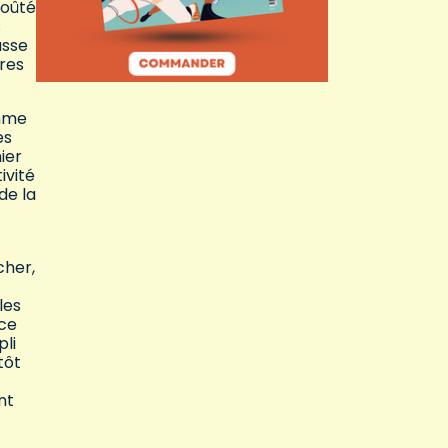
coûté
s
asse
ures
amme
es
ier
ivité
de la
cher,
les
nce
pli
tôt
nt