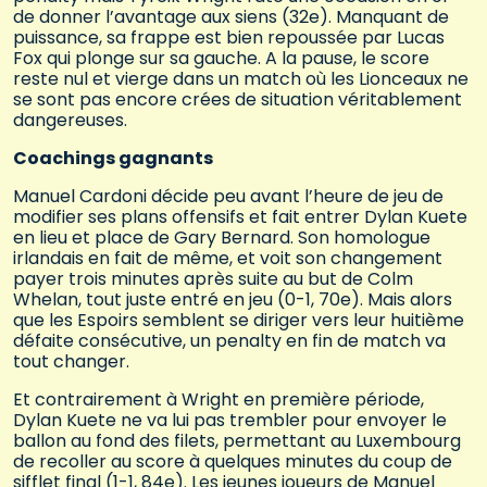
de donner l’avantage aux siens (32e). Manquant de
puissance, sa frappe est bien repoussée par Lucas
Fox qui plonge sur sa gauche. A la pause, le score
reste nul et vierge dans un match où les Lionceaux ne
se sont pas encore crées de situation véritablement
dangereuses.
Coachings gagnants
Manuel Cardoni décide peu avant l’heure de jeu de
modifier ses plans offensifs et fait entrer Dylan Kuete
en lieu et place de Gary Bernard. Son homologue
irlandais en fait de même, et voit son changement
payer trois minutes après suite au but de Colm
Whelan, tout juste entré en jeu (0-1, 70e). Mais alors
que les Espoirs semblent se diriger vers leur huitième
défaite consécutive, un penalty en fin de match va
tout changer.
Et contrairement à Wright en première période,
Dylan Kuete ne va lui pas trembler pour envoyer le
ballon au fond des filets, permettant au Luxembourg
de recoller au score à quelques minutes du coup de
sifflet final (1-1, 84e). Les jeunes joueurs de Manuel