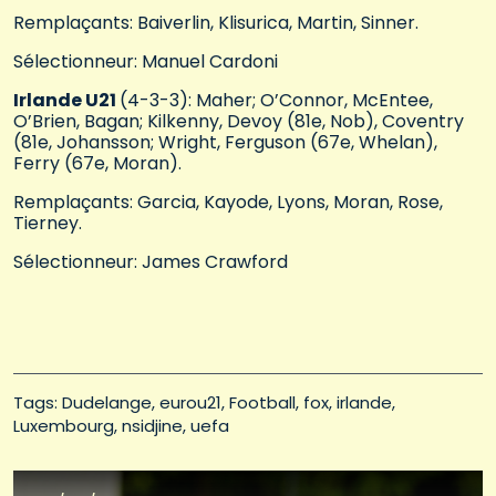
Remplaçants: Baiverlin, Klisurica, Martin, Sinner.
Sélectionneur: Manuel Cardoni
Irlande U21
(4-3-3): Maher; O’Connor, McEntee,
O’Brien, Bagan; Kilkenny, Devoy (81e, Nob), Coventry
(81e, Johansson; Wright, Ferguson (67e, Whelan),
Ferry (67e, Moran).
Remplaçants: Garcia, Kayode, Lyons, Moran, Rose,
Tierney.
Sélectionneur: James Crawford
Tags: 
Dudelange
eurou21
Football
fox
irlande
Luxembourg
nsidjine
uefa