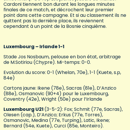
Cardoni tiennent bon durant les longues minutes
finales de ce match, et décrochent leur premier
point dans cette campagne. Et si au classement ils ne
quittent pas la dernière place, ils reviennent
cependant à un point de la Bosnie cinquième.
Luxembourg – Irlande 1-1
Stade Jos Nosbaum, pelouse en bon état, arbitrage
de M.Sotiriou (Chypre). Mi-temps: 0-0.
Evolution du score: 0-1 (Whelan, 70e), 1-1 (Kuete, s.p,
84e)
Cartons jaune: Ikene (78e), Sacras (81e), D’Anzico
(88e), Osmanovic (90+4) pour le Luxembourg,
Coventry (42e), Wright (50e) pour l’Irlande
Luxembourg U21
(3-5-2): Fox; Schmit (77e, Sacras),
Olesen (cap.), D’Anzico; Erkus (77e, Torres),
Osmanovic, Medina (77e, Turping), Latic, Ikene;
Bernard (54e, Kuete), Curci (85e, Monteiro).