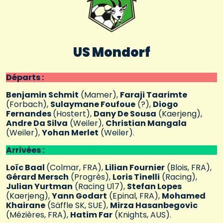
US
Mondorf
Départs :
Benjamin Schmit
(Mamer),
Faraji Taarimte
(Forbach),
Sulaymane Foufoue
(?),
Diogo
Fernandes
(Hostert),
Dany De Sousa
(Kaerjeng),
Andre Da Silva
(Weiler),
Christian Mangala
(Weiler),
Yohan Merlet
(Weiler).
Arrivées :
Loïc Baal
(Colmar, FRA),
Lilian Fournier
(Blois, FRA),
Gérard Mersch
(Progrès),
Loris Tinelli
(Racing),
Julian Yurtman
(Racing U17),
Stefan Lopes
(Kaerjeng),
Yann Godart
(Epinal, FRA),
Mohamed
Khairane
(Säffle SK, SUE),
Mirza Hasanbegovic
(Mézières, FRA),
Hatim Far
(Knights, AUS).