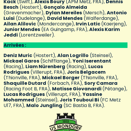
Kack
(Swift),
Alexis Boury
(APM Metz, FRA),
Dennis
Besch
(Hostert),
Gonçalo Almeida
(Grevenmacher),
Dylan Mereiles
(Mersch),
Antonio
Luisi
(Dudelange),
David Mendes
(Walferdange),
Ailan Alilovic
(Mondercange),
Irvin Latic
(Kaerjeng),
Junior Mendes
(EA Guingamp, FRA),
Alexis Karim
Jeddi
(Lorentzweiler).
Arrivées :
Deniz Muric
(Hostert),
Alan Logrillo
(Steinsel),
Mickael Garos
(Schifflange),
Yoni Iserentant
(Racing),
Liam Nürenberg
(Racing),
Lucas
Rodrigues
(Villerupt, FRA),
Joris Belgacem
(Thionville, FRA),
Mickael Borger
(Thionville, FRA),
Shaquille Dutard
(Forbach, FRA),
Sory Camara
(Racing Foot B, FRA),
Matisse Giovanardi
(Pétange),
Lucas Rodrigues
(Villerupt, FRA),
Yassine
Mohammed
(Steinsel),
Joris Touboui Bi
(FC Metz
U17, FRA),
Malo Jungling
(SC Bastia B, FRA).