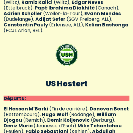
(Wiltz),
Ramiz Kalici
(Wiltz),
Edgar Neves
(Ettelbruck),
Papé Ibrahima Diakhité
(Canach),
Adrien Scholler
(Weiler-la-Tour),
Evann Mendes
(Dudelange),
Adijat Sefer
(SGV Freiberg, ALL),
Constantin Pauly
(Erlensee, ALL),
Kelian Bashonga
(FCJL Arlon, BEL).
US Hostert
Départs :
El Hassan M’Barki
(Fin de carrière),
Donovan Bonet
(Bettembourg),
Hugo Wolf
(Rodange),
William
Djogou
(Remich),
Demir Koljenovic
(Berburg),
Deniz Muric
(Jeunesse d’Esch)
Mike Tchantchou
(Feulen),
Fabio Sebastiani
(Kehlen),
Abdullah