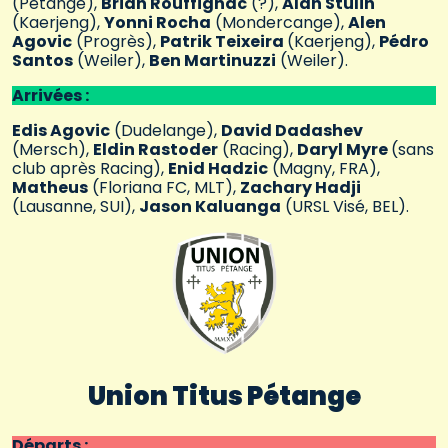
(Pétange),
Brian Rouffignac
(?),
Alan Stulin
(Kaerjeng),
Yonni Rocha
(Mondercange),
Alen
Agovic
(Progrès),
Patrik Teixeira
(Kaerjeng),
Pédro
Santos
(Weiler),
Ben Martinuzzi
(Weiler).
Arrivées :
Edis Agovic
(Dudelange),
David Dadashev
(Mersch),
Eldin Rastoder
(Racing),
Daryl Myre
(sans
club après Racing),
Enid Hadzic
(Magny, FRA),
Matheus
(Floriana FC, MLT),
Zachary Hadji
(Lausanne, SUI),
Jason Kaluanga
(URSL Visé, BEL).
Union Titus Pétange
Départs :