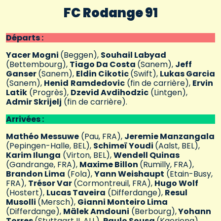
FC Rodange 91
Départs :
Yacer Mogni
(Beggen),
Souhail Labyad
(Bettembourg),
Tiago Da Costa
(Sanem),
Jeff
Ganser
(Sanem),
Eldin Cikotic
(Swift),
Lukas Garcia
(Sanem),
Henid
Ramdedovic
(fin de carrière),
Ervin
Latik
(Progrès),
Dzevid Avdihodzic
(Lintgen),
Admir Skrijelj
(fin de carrière).
Arrivées :
Mathéo Messuwe
(Pau, FRA),
Jeremie Manzangala
(Pepingen-Halle, BEL),
Schimeï Youdi
(Aalst, BEL),
Karim Ilunga
(Virton, BEL),
Wendell Quinas
(Gandrange, FRA),
Maxime Billon
(Rumilly, FRA),
Brandon Lima
(Fola),
Yann Weishaupt
(Etain-Busy,
FRA),
Trésor Var
(Cormontreuil, FRA),
Hugo Wolf
(Hostert),
Lucas Taveira
(Differdange),
Resul
Musolli
(Mersch),
Gianni Monteiro Lima
(Differdange),
Mälek Amdouni
(Berbourg),
Yohann
Torres
(Stuttgart II, ALL),
Paulo Sousa
(Kaerjeng).