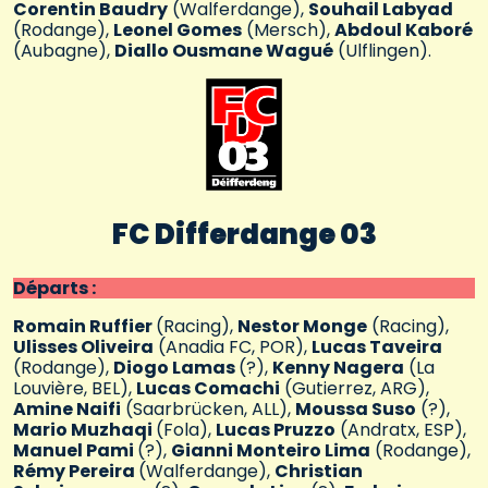
Corentin Baudry
(Walferdange),
Souhail Labyad
(Rodange),
Leonel Gomes
(Mersch),
Abdoul Kaboré
(Aubagne),
Diallo Ousmane Wagué
(Ulflingen).
FC Differdange 03
Départs :
Romain Ruffier
(Racing),
Nestor Monge
(Racing),
Ulisses Oliveira
(Anadia FC, POR),
Lucas Taveira
(Rodange),
Diogo Lamas
(?),
Kenny Nagera
(La
Louvière, BEL),
Lucas Comachi
(Gutierrez, ARG),
Amine Naifi
(Saarbrücken, ALL),
Moussa Suso
(?),
Mario Muzhaqi
(Fola),
Lucas Pruzzo
(Andratx, ESP),
Manuel Pami
(?),
Gianni Monteiro Lima
(Rodange),
Rémy Pereira
(Walferdange),
Christian