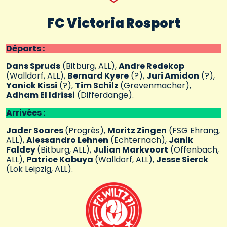
FC Victoria Rosport
Départs :
Dans Spruds
(Bitburg, ALL),
Andre Redekop
(Walldorf, ALL),
Bernard Kyere
(?),
Juri Amidon
(?),
Yanick Kissi
(?),
Tim Schilz
(Grevenmacher),
Adham El Idrissi
(Differdange).
Arrivées :
Jader Soares
(Progrès),
Moritz Zingen
(FSG Ehrang,
ALL),
Alessandro Lehnen
(Echternach),
Janik
Faldey
(Bitburg, ALL),
Julian Markvoort
(Offenbach,
ALL),
Patrice Kabuya
(Walldorf, ALL),
Jesse Sierck
(Lok Leipzig, ALL).