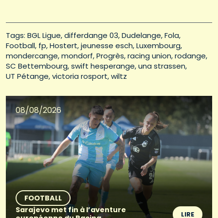
Tags: 
BGL Ligue
differdange 03
Dudelange
Fola
Football
fp
Hostert
jeunesse esch
Luxembourg
mondercange
mondorf
Progrès
racing union
rodange
SC Bettembourg
swift hesperange
una strassen
UT Pétange
victoria rosport
wiltz
08/08/2026
FOOTBALL
Sarajevo met fin à l’aventure
LIRE
européenne du Racing