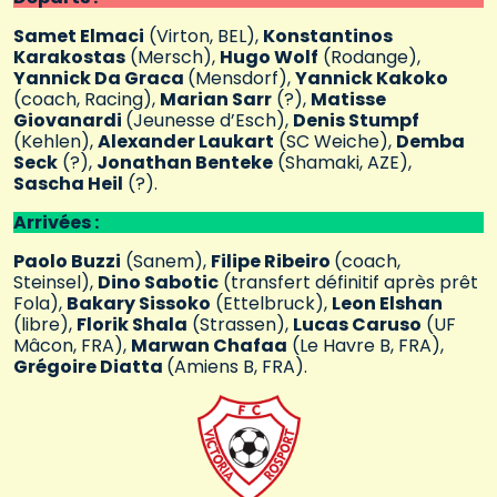
Samet Elmaci
(Virton, BEL),
Konstantinos
Karakostas
(Mersch),
Hugo Wolf
(Rodange),
Yannick Da Graca
(Mensdorf),
Yannick Kakoko
(coach, Racing),
Marian Sarr
(?),
Matisse
Giovanardi
(Jeunesse d’Esch),
Denis Stumpf
(Kehlen),
Alexander Laukart
(SC Weiche),
Demba
Seck
(?),
Jonathan Benteke
(Shamaki, AZE),
Sascha Heil
(?).
Arrivées :
Paolo Buzzi
(Sanem),
Filipe Ribeiro
(coach,
Steinsel),
Dino Sabotic
(transfert définitif après prêt
Fola),
Bakary Sissoko
(Ettelbruck),
Leon Elshan
(libre),
Florik Shala
(Strassen),
Lucas Caruso
(UF
Mâcon, FRA),
Marwan Chafaa
(Le Havre B, FRA),
Grégoire Diatta
(Amiens B, FRA).