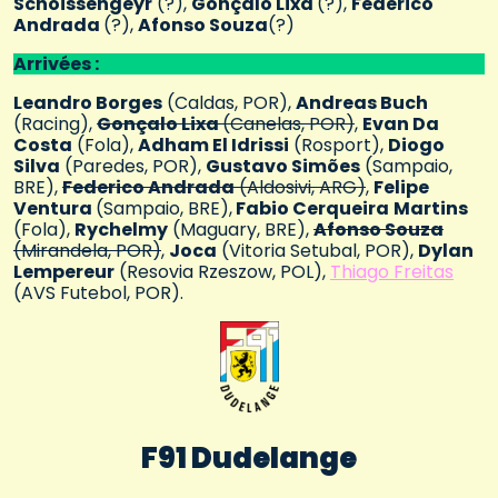
Schoissengeyr
(?),
Gonçalo Lixa
(?),
Federico
Andrada
(?),
Afonso Souza
(?)
Arrivées :
Leandro Borges
(Caldas, POR),
Andreas Buch
(Racing),
Gonçalo Lixa
(Canelas, POR)
,
Evan Da
Costa
(Fola),
Adham El Idrissi
(Rosport),
Diogo
Silva
(Paredes, POR),
Gustavo Simões
(Sampaio,
BRE),
Federico Andrada
(Aldosivi, ARG)
,
Felipe
Ventura
(Sampaio, BRE),
Fabio Cerqueira
Martins
(Fola),
Rychelmy
(Maguary, BRE),
Afonso Souza
(Mirandela, POR)
,
Joca
(Vitoria Setubal, POR),
Dylan
Lempereur
(Resovia Rzeszow, POL),
Thiago Freitas
(AVS Futebol, POR).
F91 Dudelange