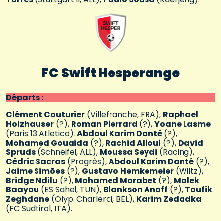
FC
Swift Hesperange
Départs :
Clément Couturier
(Villefranche, FRA),
Raphael
Holzhauser
(?),
Roman Pierrard
(?),
Yoane Lasme
(Paris 13 Atletico),
Abdoul Karim Danté
(?),
Mohamed Gouaida
(?),
Rachid Alioui
(?),
David
Spruds
(Schneifel, ALL),
Moussa Seydi
(Racing),
Cédric Sacras
(Progrès),
Abdoul Karim Danté
(?),
Jaime Simões
(?),
Gustavo
Hemkemeier
(Wiltz),
Bridge Ndilu
(?),
Mohamed Morabet
(?),
Malek
Baayou
(ES Sahel, TUN),
Blankson Anoff
(?),
Toufik
Zeghdane
(Olyp. Charleroi, BEL),
Karim Zedadka
(FC Sudtirol, ITA).