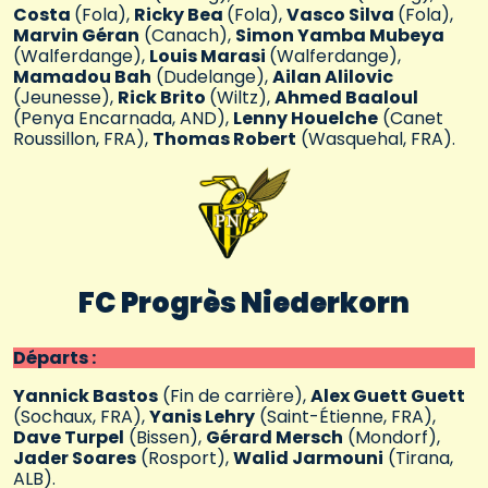
Costa
(Fola),
Ricky Bea
(Fola),
Vasco Silva
(Fola),
Marvin Géran
(Canach),
Simon Yamba Mubeya
(Walferdange),
Louis Marasi
(Walferdange),
Mamadou Bah
(Dudelange),
Ailan Alilovic
(Jeunesse),
Rick Brito
(Wiltz),
Ahmed Baaloul
(Penya Encarnada, AND),
Lenny Houelche
(Canet
Roussillon, FRA),
Thomas Robert
(Wasquehal, FRA).
FC Progrès Niederkorn
Départs :
Yannick Bastos
(Fin de carrière),
Alex Guett Guett
(Sochaux, FRA),
Yanis Lehry
(Saint-Étienne, FRA),
Dave Turpel
(Bissen),
Gérard Mersch
(Mondorf),
Jader Soares
(Rosport),
Walid Jarmouni
(Tirana,
ALB).