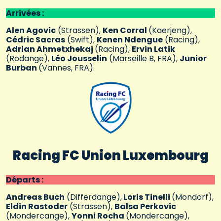
Arrivées :
Alen Agovic
(Strassen),
Ken Corral
(Kaerjeng),
Cédric Sacras
(Swift),
Kenen Ndengue
(Racing),
Adrian Ahmetxhekaj
(Racing),
Ervin Latik
(Rodange),
Léo Jousselin
(Marseille B, FRA),
Junior
Burban
(Vannes, FRA).
Racing FC Union Luxembourg
Départs :
Andreas Buch
(Differdange),
Loris Tinelli
(Mondorf),
Eldin Rastoder
(Strassen),
Balsa Perkovic
(Mondercange),
Yonni Rocha
(Mondercange),