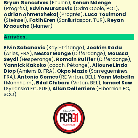
Bryan Goncalves
(Feulen),
Kenan Ndenge
(Progrès),
Edvin Muratovic
(Odra Opole, POL),
Adrian Ahmetxhekaj
(Progrès),
Luca Toulmond
(Steinsel),
Fatih Eren
(Sanliurfaspor, TUR),
Reyan
Kraouche
(Mamer).
Arrivées :
Elvin Sabanovic
(Kayl-Tétange),
Joakim Kada
(Arles, FRA),
Nestor Monge
(Differdange),
Moussa
Seydi
(Hesperange),
Romain Ruffier
(Differdange),
Yannick Kakoko
(coach, Pétange),
Alioune Lindo
Diop
(Amiens B, FRA),
Okpo Mazie
(Sarreguemines,
FRA),
Antonio Gomes
(RE Virton, BEL),
Yann Mabella
(Mannheim),
Bilal Chibani
(Virton, BEL),
Ismael Sow
(Syrianska FC, SUE),
Allan Delferriere
(Hibernian FC,
SCO).