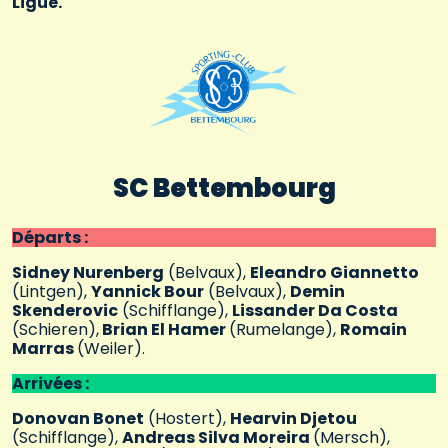
Ligue.
SC Bettembourg
Départs :
Sidney Nurenberg
(Belvaux),
Eleandro Giannetto
(Lintgen),
Yannick Bour
(Belvaux),
Demin
Skenderovic
(Schifflange),
Lissander Da Costa
(Schieren),
Brian El Hamer
(Rumelange),
Romain
Marras
(Weiler).
Arrivées :
Donovan Bonet
(Hostert),
Hearvin Djetou
(Schifflange),
Andreas Silva Moreira
(Mersch),