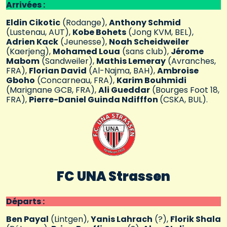
Arrivées :
Eldin Cikotic
(Rodange),
Anthony Schmid
(Lustenau, AUT),
Kobe Bohets
(Jong KVM, BEL),
Adrien Kack
(Jeunesse),
Noah Scheidweiler
(Kaerjeng),
Mohamed Loua
(sans club),
Jérome
Mabom
(Sandweiler),
Mathis Lemeray
(Avranches,
FRA),
Florian David
(Al-Najma, BAH),
Ambroise
Gboho
(Concarneau, FRA),
Karim Bouhmidi
(Marignane GCB, FRA),
Ali Gueddar
(Bourges Foot 18,
FRA),
Pierre-Daniel Guinda Ndifffon
(CSKA, BUL).
FC
UNA Strassen
Départs :
Ben Payal
(Lintgen),
Yanis Lahrach
(?),
Florik Shala