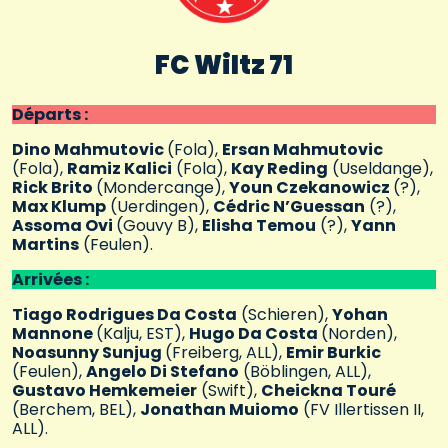
FC Wiltz 71
Départs :
Dino Mahmutovic
(Fola),
Ersan Mahmutovic
(Fola),
Ramiz Kalici
(Fola),
Kay Reding
(Useldange),
Rick Brito
(Mondercange),
Youn Czekanowicz
(?),
Max Klump
(Uerdingen),
Cédric N’Guessan
(?),
Assoma Ovi
(Gouvy B),
Elisha Temou
(?),
Yann
Martins
(Feulen).
Arrivées :
Tiago Rodrigues Da Costa
(Schieren),
Yohan
Mannone
(Kalju, EST),
Hugo Da Costa
(Norden),
Noasunny Sunjug
(Freiberg, ALL),
Emir Burkic
(Feulen),
Angelo Di Stefano
(Böblingen, ALL),
Gustavo Hemkemeier
(Swift),
Cheickna Touré
(Berchem, BEL),
Jonathan Muiomo
(FV Illertissen II,
ALL).