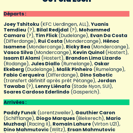
Départs :
Joey Tshitoku
(KFC Uerdingen, ALL),
Yuanis
Temdieu
(?),
Bilal Redjdal
(?),
Mohammed
Camara
(?),
Tim Flick
(Dudelange),
Evan Da Costa
(Differdange),
Rui Costa
(Mondercange),
Hénoc
Isamene
(Mondercange),
Ricky Bea
(Mondercange),
Vasco Silva
(Mondercange),
Kevin Quinol
(Hostert),
Issam El Alami
(Hostert),
Brandon Lima Lizardo
(Rodange),
Jules Diallo
(Rumelange),
Oskar
Ekeberg
(Dudelange),
Malik Pinheiro
(Rumelange),
Fabio Cerqueira
(Differdange),
Dino Sabotic
(transfert définitif après prêt Pétange),
Jordan
Tawaba
(?),
Lenny Liénafa
(Stade Nyon, SUI),
Soares Cardoso Ederlindo
(Gasperich).
Arrivées :
Paddy Funck
(Lorentzweiler),
Gauthier Caron
(Schifflange),
Diogo Marques
(Biekerech),
Mario
Muzhaqi
(Racing II),
Romain Lahure
(Virton U21),
Dino Mahmutovic
(Wiltz),
Ersan Mahmutovic