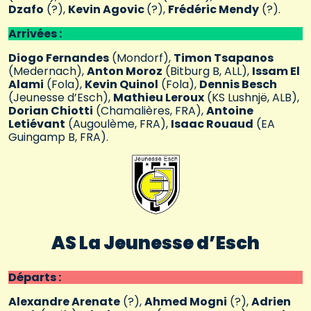
Dzafo
(?),
Kevin Agovic
(?),
Frédéric Mendy
(?).
Arrivées :
Diogo Fernandes
(Mondorf),
Timon Tsapanos
(Medernach),
Anton Moroz
(Bitburg B, ALL),
Issam El
Alami
(Fola),
Kevin Quinol
(Fola),
Dennis Besch
(Jeunesse d’Esch),
Mathieu Leroux
(KS Lushnjë, ALB),
Dorian Chiotti
(Chamalières, FRA),
Antoine
Letiévant
(Augoulème, FRA),
Isaac Rouaud
(EA
Guingamp B, FRA).
AS La Jeunesse
d’Esch
Départs :
Alexandre Arenate
(?),
Ahmed Mogni
(?),
Adrien