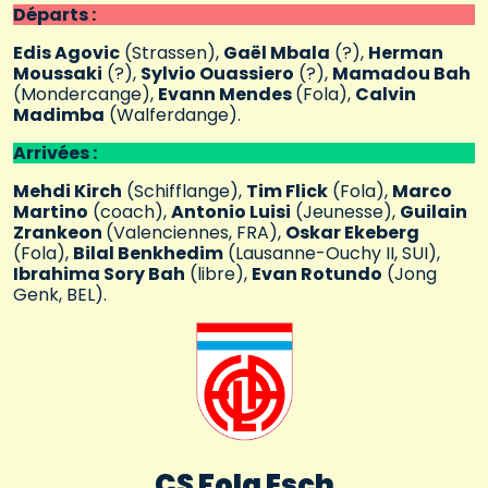
Départs :
Edis Agovic
(Strassen),
Gaël Mbala
(?),
Herman
Moussaki
(?),
Sylvio Ouassiero
(?),
Mamadou Bah
(Mondercange),
Evann Mendes
(Fola),
Calvin
Madimba
(Walferdange).
Arrivées :
Mehdi Kirch
(Schifflange),
Tim Flick
(Fola),
Marco
Martino
(coach),
Antonio Luisi
(Jeunesse),
Guilain
Zrankeon
(Valenciennes, FRA),
Oskar Ekeberg
(Fola),
Bilal Benkhedim
(Lausanne-Ouchy II, SUI),
Ibrahima Sory Bah
(libre),
Evan Rotundo
(Jong
Genk, BEL).
CS Fola Esch