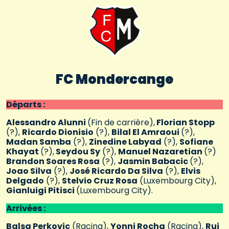
FC Mondercange
Départs :
Alessandro Alunni
(Fin de carrière),
Florian Stopp
(?),
Ricardo Dionisio
(?),
Bilal El Amraoui
(?),
Madan Samba
(?),
Zinedine Labyad
(?),
Sofiane
Khayat
(?),
Seydou Sy
(?),
Manuel Nazaretian
(?)
Brandon Soares Rosa
(?),
Jasmin Babacic
(?),
Joao Silva
(?),
José Ricardo Da Silva
(?),
Elvis
Delgado
(?),
Stelvio Cruz Rosa
(Luxembourg City),
Gianluigi Pitisci
(Luxembourg City).
Arrivées :
Balsa Perkovic
(Racing),
Yonni Rocha
(Racing),
Rui