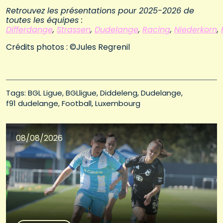
Retrouvez les présentations pour 2025-2026 de
toutes les équipes :
Differdange
,
Strassen
,
Dudelange
,
Racing
,
Niederkorn
,
Crédits photos : ©Jules Regrenil
Tags: 
BGL Ligue
BGLligue
Diddeleng
Dudelange
f91 dudelange
Football
Luxembourg
08/08/2026