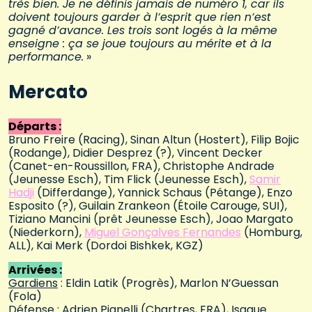
très bien. Je ne définis jamais de numéro 1, car ils
doivent toujours garder à l’esprit que rien n’est
gagné d’avance. Les trois sont logés à la même
enseigne : ça se joue toujours au mérite et à la
performance.
»
Mercato
Départs :
Bruno Freire (Racing), Sinan Altun (Hostert), Filip Bojic
(Rodange), Didier Desprez (?), Vincent Decker
(Canet-en-Roussillon, FRA), Christophe Andrade
(Jeunesse Esch), Tim Flick (Jeunesse Esch),
Samir
Hadji
(Differdange), Yannick Schaus (Pétange), Enzo
Esposito (?), Guilain Zrankeon (Étoile Carouge, SUI),
Tiziano Mancini (prêt Jeunesse Esch), Joao Margato
(Niederkorn),
Miguel Gonçalves Fernandes
(Homburg,
ALL), Kai Merk (Dordoi Bishkek, KGZ)
Arrivées :
Gardiens
: Eldin Latik (Progrès), Marlon N’Guessan
(Fola)
Défense
: Adrien Pianelli (Chartres, FRA), Isaque