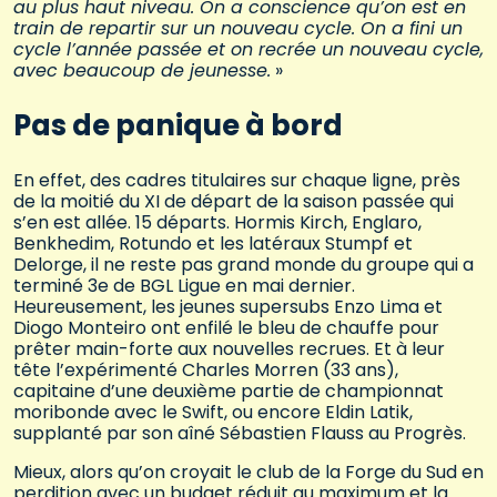
au plus haut niveau. On a conscience qu’on est en
train de repartir sur un nouveau cycle. On a fini un
cycle l’année passée et on recrée un nouveau cycle,
avec beaucoup de jeunesse.
»
Pas de panique à bord
En effet, des cadres titulaires sur chaque ligne, près
de la moitié du XI de départ de la saison passée qui
s’en est allée. 15 départs. Hormis Kirch, Englaro,
Benkhedim, Rotundo et les latéraux Stumpf et
Delorge, il ne reste pas grand monde du groupe qui a
terminé 3e de BGL Ligue en mai dernier.
Heureusement, les jeunes supersubs Enzo Lima et
Diogo Monteiro ont enfilé le bleu de chauffe pour
prêter main-forte aux nouvelles recrues. Et à leur
tête l’expérimenté Charles Morren (33 ans),
capitaine d’une deuxième partie de championnat
moribonde avec le Swift, ou encore Eldin Latik,
supplanté par son aîné Sébastien Flauss au Progrès.
Mieux, alors qu’on croyait le club de la Forge du Sud en
perdition avec un budget réduit au maximum et la