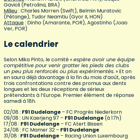
Gavioli (Petrolina, BRA)
Milieu
: Charles Morren (Swift), Belmin Muratovic
(Pétange), Tudor Neamtiu (Gyor II, HON)
Attaque
: Dinho (Amarante, POR), Agostinho (Joao
Ver, POR)
Le calendrier
Selon Mika Pinto, le comité «
espère avoir une équipe
compétitive pour venir gratter les pieds des clubs
un peu plus renforcés ou plus expérimentés.
» Et on
en saura déjà davantage à la fin du mois d’août, après
trois confrontations contre des promus aux dents
longues et les deux réceptions de sérieux
prétendants à l’Europe. Premier élément de réponse
samedi à 18h.
02/08 :
F91 Dudelange
– FC Progrès Niederkorn
09/08 : UN Kaerjeng 97 –
F91 Dudelange
(à 17h)
17/08 :
F91 Dudelange
– FC Atert Bissen
24/08 : FC Mamer 32 –
F91 Dudelange
31/08 :
F91 Dudelange
– Racing Union Luxembourg