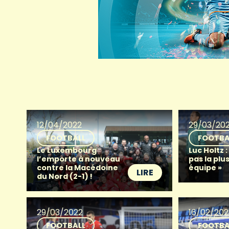
12/04/2022
29/03/20
FOOTBALL
FOOTBA
Le Luxembourg
Luc Holtz :
l’emporte à nouveau
pas la pl
contre la Macédoine
équipe »
LIRE
du Nord (2-1) !
29/03/2022
16/02/202
FOOTBALL
FOOTBA