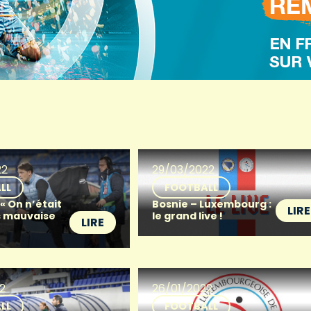
22
29/03/2022
LL
FOOTBALL
 « On n’était
Bosnie – Luxembourg :
LIRE
us mauvaise
le grand live !
LIRE
2
26/01/2022
LL
FOOTBALL