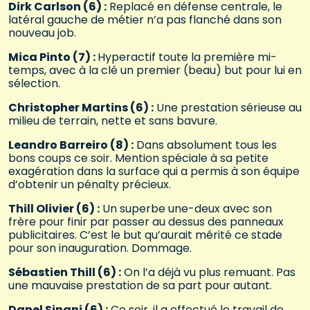
Dirk Carlson (6) :
Replacé en défense centrale, le
latéral gauche de métier n’a pas flanché dans son
nouveau job.
Mica Pinto (7) :
Hyperactif toute la première mi-
temps, avec à la clé un premier (beau) but pour lui en
sélection.
Christopher Martins (6) :
Une prestation sérieuse au
milieu de terrain, nette et sans bavure.
Leandro Barreiro (8) :
Dans absolument tous les
bons coups ce soir. Mention spéciale à sa petite
exagération dans la surface qui a permis à son équipe
d’obtenir un pénalty précieux.
Thill Olivier (6) :
Un superbe une-deux avec son
frère pour finir par passer au dessus des panneaux
publicitaires. C’est le but qu’aurait mérité ce stade
pour son inauguration. Dommage.
Sébastien Thill (6) :
On l’a déjà vu plus remuant. Pas
une mauvaise prestation de sa part pour autant.
Danel Sinani (6) :
Ce soir, il a effectué le travail de