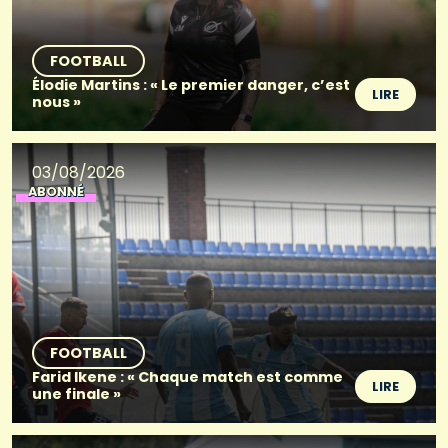
FOOTBALL
Élodie Martins : « Le premier danger, c’est
LIRE
nous »
03/08/2026
ABONNÉ
FOOTBALL
Farid Ikene : « Chaque match est comme
LIRE
une finale »