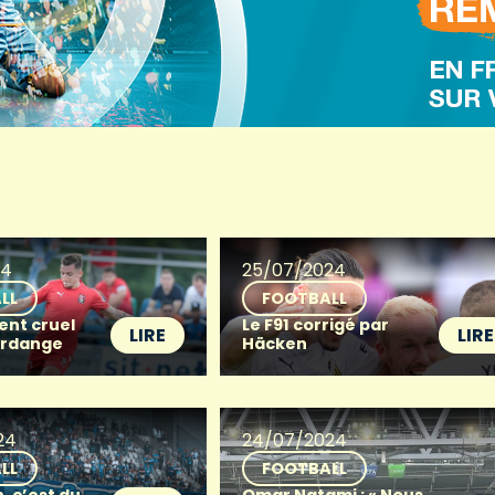
24
25/07/2024
LL
FOOTBALL
ent cruel
Le F91 corrigé par
LIRE
LIRE
erdange
Häcken
24
24/07/2024
LL
FOOTBALL
, c’est du
Omar Natami : « Nous