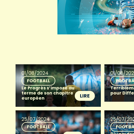
01/08/2024
01/08/20
FOOTBALL
FOOTBA
Le Progrès s’impose au
Terriblem
terme de son chapitre
pour Diff
LIRE
européen
25/07/2024
25/07/20
FOOTBALL
FOOTBA
Djugarden