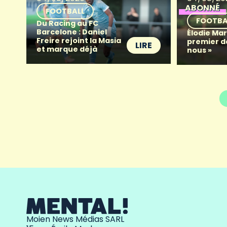
ABONNÉ
FOOTBALL
FOOTBA
Du Racing au FC
Barcelone : Daniel
Élodie Mart
Freire rejoint la Masia
premier d
LIRE
et marque déjà
nous »
Moien News Médias SARL