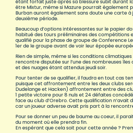
étant forfait juste après sa blessure subit durant 
être Mixtur, même si Mazure pourrait également pré
Burban auront également sans doute une carte à jo
deuxième période.
Beaucoup d’options intéressantes sur le papier do
habitué des tours préliminaires des compétitions
qualifié pour la phase de groupe de Conference Leag
1er de le groupe avant de voir leur épopée europé
Rien de simple, même si les conditions climatiques
rencontre disputée sur l’une des nombreuses îles 
et des nuages étant attendus jeudi soir.
Pour tenter de se qualifier, il faudra en tout cas t
puisque cet affrontement entre les deux clubs sera
Dudelange et Hacken) affrontement entre des clubs
1 petite victoire pour 8 nuls et 24 défaites concéd
face au club d’Orebro. Cette qualification n’avait d
car un joueur adverse avait pris part à la rencontre a
Pour se donner un peu de baume au coeur, il parai
du moment où elle prendra fin.
En espérant que cela soit pour cette année ? Pr