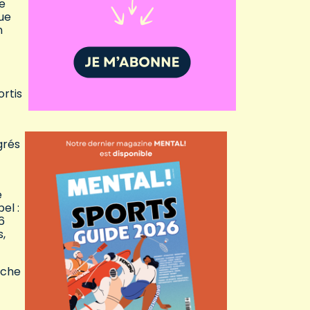
le
rue
n
ortis
grés
e
el :
6
s,
oche