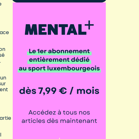
e
lace
son
sé
.
 un
sur
ment
artie
l