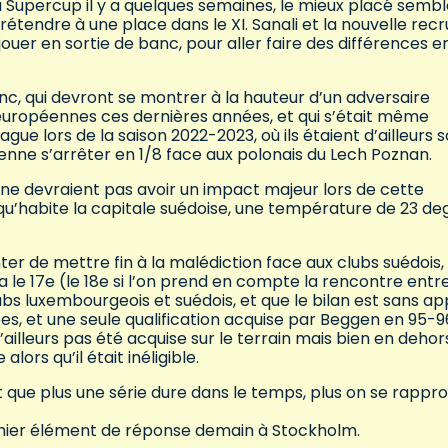
la Supercup il y a quelques semaines, le mieux placé semb
tendre à une place dans le XI. Sanali et la nouvelle rec
uer en sortie de banc, pour aller faire des différences e
nc, qui devront se montrer à la hauteur d’un adversaire
 européennes ces dernières années, et qui s’était même
ue lors de la saison 2022-2023, où ils étaient d’ailleurs s
enne s’arrêter en 1/8 face aux polonais du Lech Poznan.
 ne devraient pas avoir un impact majeur lors de cette
qu’habite la capitale suédoise, une température de 23 de
enter de mettre fin à la malédiction face aux clubs suédois,
 le 17e (le 18e si l’on prend en compte la rencontre entr
 luxembourgeois et suédois, et que le bilan est sans app
ées, et une seule qualification acquise par Beggen en 95-9
’ailleurs pas été acquise sur le terrain mais bien en dehor
lors qu’il était inéligible.
t que plus une série dure dans le temps, plus on se rappr
emier élément de réponse demain à Stockholm.