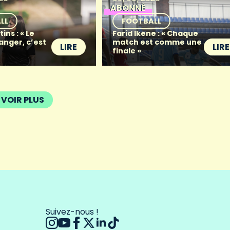
ABONNÉ
LL
FOOTBALL
ins : « Le
Farid Ikene : « Chaque
anger, c’est
match est comme une
LIRE
LIRE
finale »
VOIR PLUS
Suivez-nous !