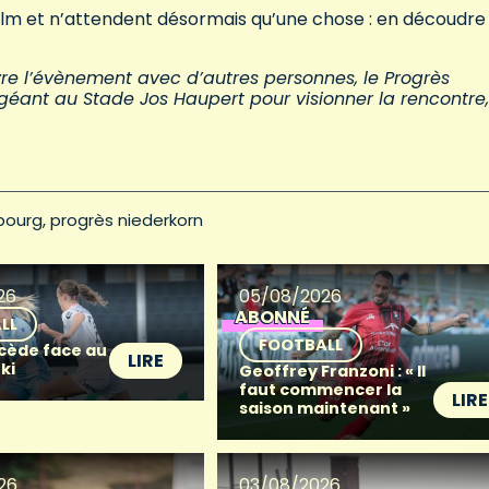
holm et n’attendent désormais qu’une chose : en découdre
ivre l’évènement avec d’autres personnes, le Progrès
géant au Stade Jos Haupert pour visionner la rencontre,
bourg
progrès niederkorn
26
05/08/2026
ABONNÉ
LL
FOOTBALL
 cède face au
LIRE
ki
Geoffrey Franzoni : « Il
faut commencer la
LIRE
saison maintenant »
26
03/08/2026