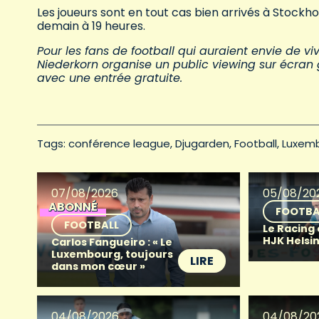
Les joueurs sont en tout cas bien arrivés à Stock
demain à 19 heures.
Pour les fans de football qui auraient envie de v
Niederkorn organise un public viewing sur écran 
avec une entrée gratuite.
Tags: 
conférence league
Djugarden
Football
Luxem
07/08/2026
05/08/20
ABONNÉ
FOOTBA
FOOTBALL
Le Racing
HJK Helsin
Carlos Fangueiro : « Le
Luxembourg, toujours
LIRE
dans mon cœur »
04/08/2026
04/08/20