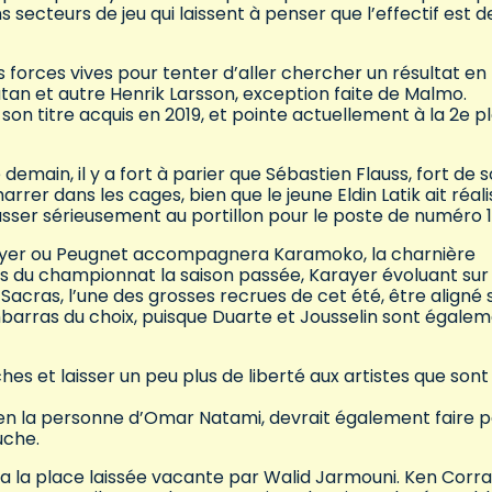
 secteurs de jeu qui laissent à penser que l’effectif est d
s forces vives pour tenter d’aller chercher un résultat en
atan et autre Henrik Larsson, exception faite de Malmo.
 son titre acquis en 2019, et pointe actuellement à la 2e p
 demain, il y a fort à parier que Sébastien Flauss, fort de 
er dans les cages, bien que le jeune Eldin Latik ait réali
ser sérieusement au portillon pour le poste de numéro 1
Karayer ou Peugnet accompagnera Karamoko, la charnière
s du championnat la saison passée, Karayer évoluant sur
 Sacras, l’une des grosses recrues de cet été, être aligné 
barras du choix, puisque Duarte et Jousselin sont égale
hes et laisser un peu plus de liberté aux artistes que sont
, en la personne d’Omar Natami, devrait également faire p
auche.
dra la place laissée vacante par Walid Jarmouni. Ken Corra