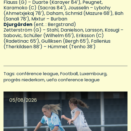
Flauss (G) – Duarte (Karayer 84′), Peugnet,
Karamoko (C) (Sacras 84′), Jousselin – Lybohy
(Ahmetxjekaj 78′), Daham, Schmid (Mazure 68′), Bah
(Sanali 78′), Mixtur – Burban
Djurgården
(ent. : Bergstrand)
Zetterström (G) – Stahl, Danielson, Larsson, Kosugi –
Sabovic, Schüller (Wilhelm 65′), Eriksson (C)
(Radetinac 65′), Gulliksen (Bergh 65′), Fallenius
(Therkildsen 88′) – Hümmet (Tenho 38′)
Tags: 
conférence league
Football
Luxembourg
progrès niederkorn
uefa conference league
05/08/2026