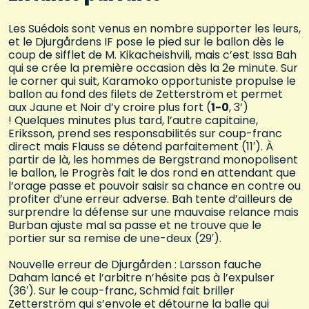
Les Suédois sont venus en nombre supporter les leurs,
et le Djurgårdens IF pose le pied sur le ballon dès le
coup de sifflet de M. Kikacheishvili, mais c’est Issa Bah
qui se crée la première occasion dès la 2e minute. Sur
le corner qui suit, Karamoko opportuniste propulse le
ballon au fond des filets de Zetterström et permet
aux Jaune et Noir d’y croire plus fort (
1-0
, 3’)
! Quelques minutes plus tard, l’autre capitaine,
Eriksson, prend ses responsabilités sur coup-franc
direct mais Flauss se détend parfaitement (11′). À
partir de là, les hommes de Bergstrand monopolisent
le ballon, le Progrès fait le dos rond en attendant que
l’orage passe et pouvoir saisir sa chance en contre ou
profiter d’une erreur adverse. Bah tente d’ailleurs de
surprendre la défense sur une mauvaise relance mais
Burban ajuste mal sa passe et ne trouve que le
portier sur sa remise de une-deux (29′).
Nouvelle erreur de Djurgården : Larsson fauche
Daham lancé et l’arbitre n’hésite pas à l’expulser
(36′). Sur le coup-franc, Schmid fait briller
Zetterström qui s’envole et détourne la balle qui