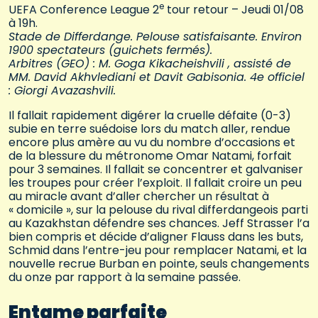
e
UEFA Conference League 2
tour retour – Jeudi 01/08
à 19h.
Stade de Differdange. Pelouse satisfaisante. Environ
1900 spectateurs (guichets fermés).
Arbitres (GEO) : M. Goga Kikacheishvili , assisté de
MM. David Akhvlediani et Davit Gabisonia. 4e officiel
: Giorgi Avazashvili.
Il fallait rapidement digérer la cruelle défaite (0-3)
subie en terre suédoise lors du match aller, rendue
encore plus amère au vu du nombre d’occasions et
de la blessure du métronome Omar Natami, forfait
pour 3 semaines. Il fallait se concentrer et galvaniser
les troupes pour créer l’exploit. Il fallait croire un peu
au miracle avant d’aller chercher un résultat à
« domicile », sur la pelouse du rival differdangeois parti
au Kazakhstan défendre ses chances. Jeff Strasser l’a
bien compris et décide d’aligner Flauss dans les buts,
Schmid dans l’entre-jeu pour remplacer Natami, et la
nouvelle recrue Burban en pointe, seuls changements
du onze par rapport à la semaine passée.
Entame parfaite