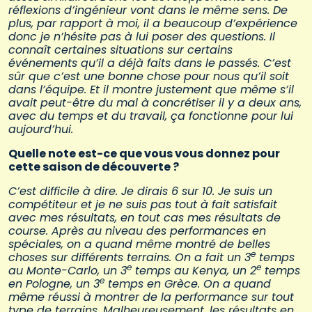
réflexions d’ingénieur vont dans le même sens. De
plus, par rapport à moi, il a beaucoup d’expérience
donc je n’hésite pas à lui poser des questions. Il
connaît certaines situations sur certains
événements qu’il a déjà faits dans le passés. C’est
sûr que c’est une bonne chose pour nous qu’il soit
dans l’équipe. Et il montre justement que même s’il
avait peut-être du mal à concrétiser il y a deux ans,
avec du temps et du travail, ça fonctionne pour lui
aujourd’hui.
Quelle note est-ce que vous vous donnez pour
cette saison de découverte ?
C’est difficile à dire. Je dirais 6 sur 10. Je suis un
compétiteur et je ne suis pas tout à fait satisfait
avec mes résultats, en tout cas mes résultats de
course. Après au niveau des performances en
spéciales, on a quand même montré de belles
e
choses sur différents terrains. On a fait un 3
temps
e
e
au Monte-Carlo, un 3
temps au Kenya, un 2
temps
e
en Pologne, un 3
temps en Grèce. On a quand
même réussi à montrer de la performance sur tout
type de terrains. Malheureusement, les résultats en