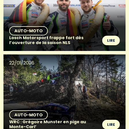
AUTO-MOTO
Losch Motorsport frappe fort dès
LIRE
l’ouverture de la saison NLS
22/01/2026
AUTO-MOTO
WRC : Grégoire Munster en pige au
LIRE
Monte-Carl’