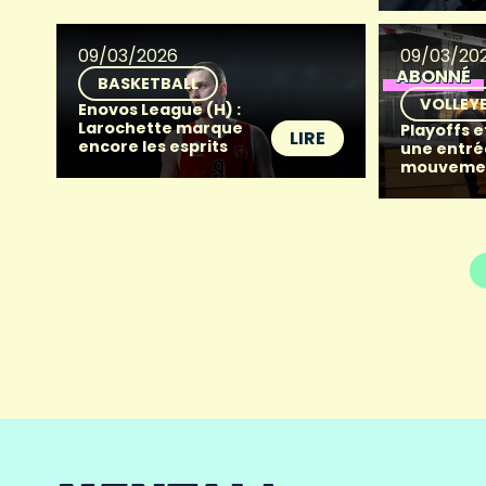
09/03/2026
09/03/20
ABONNÉ
BASKETBALL
VOLLEY
Enovos League (H) :
Larochette marque
Playoffs e
LIRE
encore les esprits
une entré
mouveme