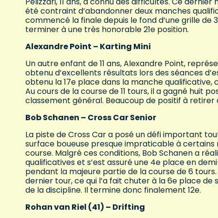
Pelizzari, 11 ans, a connu des difficultés. Ce dernie
été contraint d’abandonner deux manches qualifica
commencé la finale depuis le fond d’une grille de 36
terminer à une très honorable 21e position.
Alexandre Point – Karting Mini
Un autre enfant de 11 ans, Alexandre Point, représe
obtenu d’excellents résultats lors des séances d’es
obtenu la 17e place dans la manche qualificative, c
Au cours de la course de 11 tours, il a gagné huit 
classement général. Beaucoup de positif à retirer
Bob Schanen – Cross Car Senior
La piste de Cross Car a posé un défi important tou
surface boueuse presque impraticable à certains
course. Malgré ces conditions, Bob Schanen a réa
qualificatives et s’est assuré une 4e place en demi-
pendant la majeure partie de la course de 6 tours.
dernier tour, ce qui l’a fait chuter à la 6e place d
de la discipline. Il termine donc finalement 12e.
Rohan van Riel (41) – Drifting