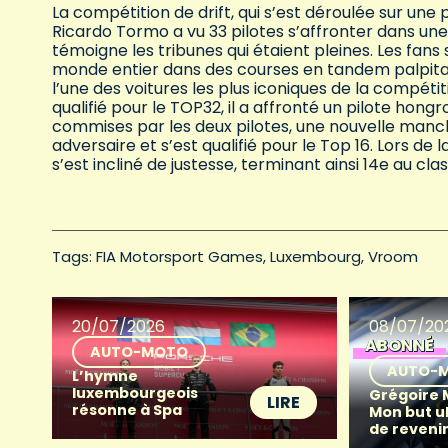
La compétition de drift, qui s’est déroulée sur un
Ricardo Tormo a vu 33 pilotes s’affronter dans une 
témoigne les tribunes qui étaient pleines. Les fans
monde entier dans des courses en tandem palpitan
l’une des voitures les plus iconiques de la compét
qualifié pour le TOP32, il a affronté un pilote hong
commises par les deux pilotes, une nouvelle manc
adversaire et s’est qualifié pour le Top 16. Lors d
s’est incliné de justesse, terminant ainsi 14e au cl
Tags: 
FIA Motorsport Games
Luxembourg
Vroom
20/07/2026
08/07/20
ABONNÉ
AUTO-MOTO
AUTO-
L’hymne
luxembourgeois
Grégoire M
LIRE
résonne à Spa
Mon but ul
de reveni