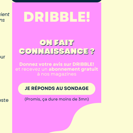
aient
ans
our
este