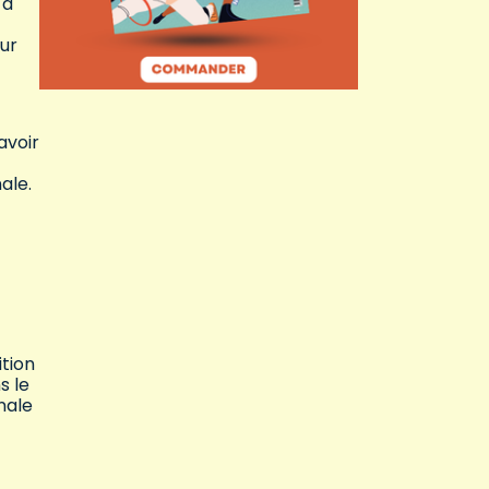
 a
our
avoir
ale.
ition
s le
nale