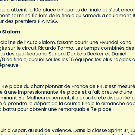
e, a atteint la 10e place en quarts de finale et s’est enco
ment terminé 11e lors de la finale du samedi, à seulement 1
our des premiers FIA MSG.
o Slalom
cipline de l’Auto Slalom, faisant courir une Hyundai Kona
gés sur le circuit Ricardo Tormo. Les temps combinés des
s des qualifications, Sandra Donkels Becker et Daniel
e finale, auquel seules les 16 équipes les plus rapides 
l’épreuve.
 la 4e place du championnat de France de F4, s’est mesuré
ifié à une impressionnante 4e place et a fait preuve d’une
rminant 5e. Malheureusement, il a ensuite été disqualifié 
ligé à prendre le départ de la course finale le dimanche dep
’est battu pour obtenir une remarquable 7e place.
uit d’Aspar, au sud de Valence. Dans la classe Sprint Jr, L