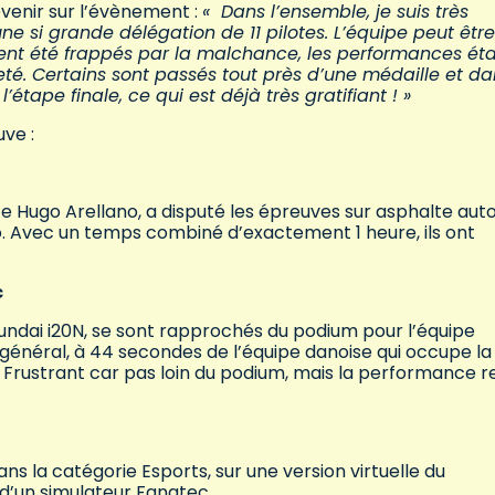
revenir sur l’évènement :
« Dans l’ensemble, je suis très
ne si grande délégation de 11 pilotes. L’équipe peut être
 aient été frappés par la malchance, les performances ét
leté. Certains sont passés tout près d’une médaille et d
’étape finale, ce qui est déjà très gratifiant ! »
uve :
e Hugo Arellano, a disputé les épreuves sur asphalte aut
o. Avec un temps combiné d’exactement 1 heure, ils ont
c
yundai i20N, se sont rapprochés du podium pour l’équipe
énéral, à 44 secondes de l’équipe danoise qui occupe la
2. Frustrant car pas loin du podium, mais la performance r
s la catégorie Esports, sur une version virtuelle du
d’un simulateur Fanatec.