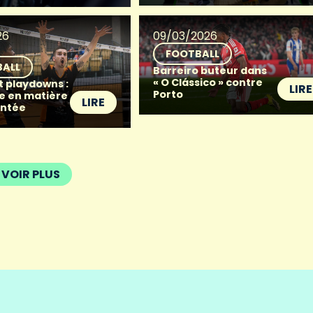
26
09/03/2026
FOOTBALL
BALL
Barreiro buteur dans
« O Clássico » contre
t playdowns :
LIRE
Porto
e en matière
LIRE
ntée
VOIR PLUS