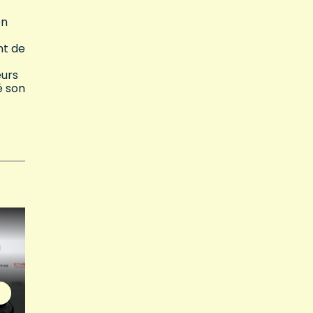
en
nt de
eurs
é son