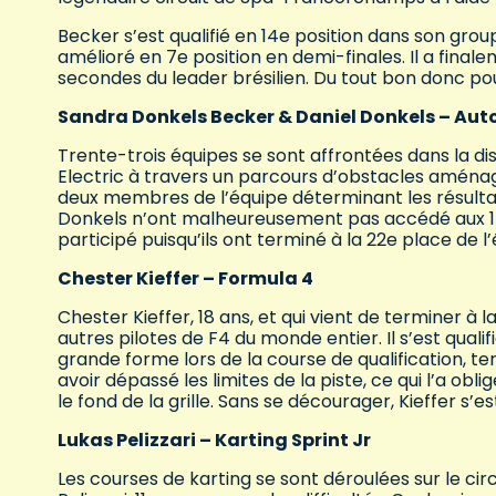
Becker s’est qualifié en 14e position dans son group
amélioré en 7e position en demi-finales. Il a finale
secondes du leader brésilien. Du tout bon donc p
Sandra Donkels Becker & Daniel Donkels – Aut
Trente-trois équipes se sont affrontées dans la dis
Electric à travers un parcours d’obstacles aména
deux membres de l’équipe déterminant les résultat
Donkels n’ont malheureusement pas accédé aux 1/8 d
participé puisqu’ils ont terminé à la 22e place de 
Chester Kieffer – Formula 4
Chester Kieffer, 18 ans, et qui vient de terminer à
autres pilotes de F4 du monde entier. Il s’est qual
grande forme lors de la course de qualification, te
avoir dépassé les limites de la piste, ce qui l’a ob
le fond de la grille. Sans se décourager, Kieffer s
Lukas Pelizzari – Karting Sprint Jr
Les courses de karting se sont déroulées sur le circ