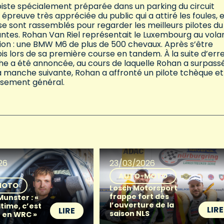
e piste spécialement préparée dans un parking du circuit
épreuve très appréciée du public qui a attiré les foules, 
 se sont rassemblés pour regarder les meilleurs pilotes du
tes. Rohan Van Riel représentait le Luxembourg au vola
ition : une BMW M6 de plus de 500 chevaux. Après s’être
rois lors de sa première course en tandem. À la suite d’err
he a été annoncée, au cours de laquelle Rohan a surpass
e la manche suivante, Rohan a affronté un pilote tchèque et
assement général.
26
23/03/2026
AUTO-MOTO
MOTO
Losch Motorsport
frappe fort dès
unster : «
l’ouverture de la
time, c’est
LIRE
LIRE
saison NLS
r en WRC »