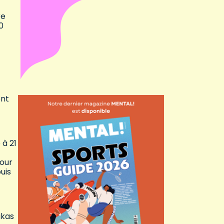
re
0
ont
 à 21
pour
uis
ukas