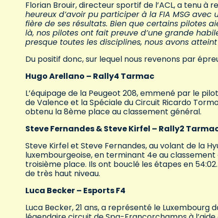
Florian Brouir, directeur sportif de l’ACL, a tenu à 
heureux d’avoir pu participer à la FIA MSG avec u
fière de ses résultats. Bien que certains pilotes
là, nos pilotes ont fait preuve d’une grande habi
presque toutes les disciplines, nous avons atteint l
Du positif donc, sur lequel nous revenons par épre
Hugo Arellano – Rally4 Tarmac
L’équipage de la Peugeot 208, emmené par le pilot
de Valence et la Spéciale du Circuit Ricardo Torm
obtenu la 8ème place au classement général.
Steve Fernandes & Steve Kirfel – Rally2 Tarma
Steve Kirfel et Steve Fernandes, au volant de la H
luxembourgeoise, en terminant 4e au classement g
troisième place. Ils ont bouclé les étapes en 54:0
de très haut niveau.
Luca Becker – Esports F4
Luca Becker, 21 ans, a représenté le Luxembourg dan
légendaire circuit de Spa-Francorchamps à l’aide 