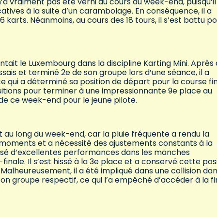
r n’a vraiment pas été verni au cours du week-end, puisqu’il
tives à la suite d’un carambolage. En conséquence, il a
 karts. Néanmoins, au cours des 18 tours, il s’est battu p
ntait le Luxembourg dans la discipline Karting Mini. Après 
sais et terminé 2e de son groupe lors d’une séance, il a
e qui a déterminé sa position de départ pour la course fin
positions pour terminer à une impressionnante 9e place au
 de ce week-end pour le jeune pilote.
t au long du week-end, car la pluie fréquente a rendu la
 moments et a nécessité des ajustements constants à la
lisé d’excellentes performances dans les manches
finale. Il s’est hissé à la 3e place et a conservé cette pos
 Malheureusement, il a été impliqué dans une collision dan
e son groupe respectif, ce qui l’a empêché d’accéder à la fi