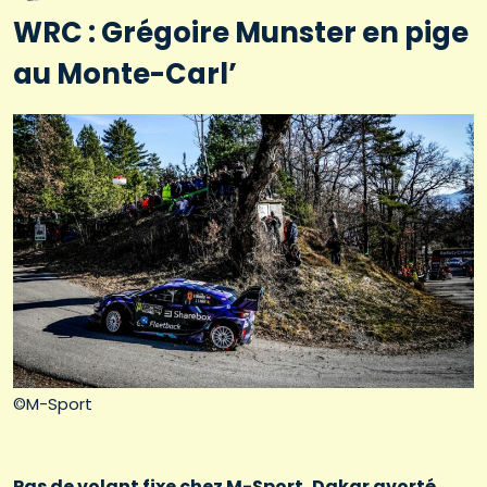
WRC : Grégoire Munster en pige
au Monte-Carl’
©M-Sport
Pas de volant fixe chez M-Sport, Dakar avorté