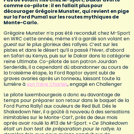
comme co-pilote : il en fallait plus pour
décourager Grégoire Munster, qui revient en pige
sur la Ford Puma1 sur les routes mythiques de
Monte-Carlo.
Grégoire Munster n’a pas été reconduit chez M-Sport
en WRC cette année, même s’il a gardé son volant en
guest
sur le plus glorieux des rallyes. C’est sur les
pistes et dans le désert qu’il a passé l’hiver, d’abord
en Safari au Kenya, puis sur le Dakar dans la catégorie
reine Ultimate. Co-pilote de son patron Jourdan
Serderidis, il a cependant dû abandonner au cours de
la troisième étape, la Ford Raptor ayant subi de
graves avaries après un tonneau, laissant toute la
lumière à
son frère Charles
, engagé en Challenger
Le pilote luxembourgeois a donc eu davantage de
temps pour préparer son retour dans le baquet de la
Ford Puma Rally1 aux couleurs de Red Bull. Dès le
Shakedown hier, il a goûté à nouveau à des sensations
inimitables sur le Monte-Carl’, près de deux mois
après avoir roulé la #13 de M-Sport. «
Ce Shakedown
était un bon test de préparation pour le rallye. la