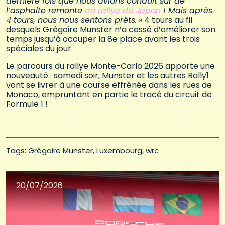
dernière fois que nous avions conduit sur de
l’asphalte remonte
au rallye du Japon
! Mais après
4 tours, nous nous sentons prêts.
» 4 tours au fil
desquels Grégoire Munster n’a cessé d’améliorer son
temps jusqu’à occuper la 8e place avant les trois
spéciales du jour.
Le parcours du rallye Monte-Carlo 2026 apporte une
nouveauté : samedi soir, Munster et les autres Rally1
vont se livrer à une course effrénée dans les rues de
Monaco, empruntant en partie le tracé du circuit de
Formule 1 !
Tags: 
Grégoire Munster
Luxembourg
wrc
20/07/2026