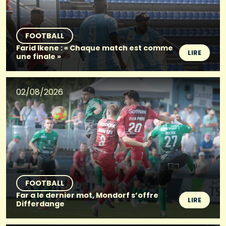
FOOTBALL
Farid Ikene : « Chaque match est comme
LIRE
une finale »
02/08/2026
FOOTBALL
Far a le dernier mot, Mondorf s’offre
LIRE
Differdange