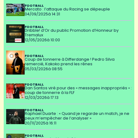
FOOTBALL
Mercato : l’attaque du Racing se dépeuple
04/09/2025
à 14:31
FOOTBALL
Dribble! d’Or du public Promotion d’Honneur by
Tremalux
12/05/2026
à 10:00
FOOTBALL
Coup de tonnerre à Differdange ! Pedro Silva
remercié, Kakoko prend les rênes
05/03/2026
à 08:55
FOOTBALL
Dan Santos viré pour des « messages inappropriés » :
coup de tonnerre à la FLF
12/03/2026
à 17:13
FOOTBALL
Raphael Duarte : « Quand je regarde un match, je ne
peux m’empêcher de l’analyser »
20/11/2025
à 16:11
FOOTBALL