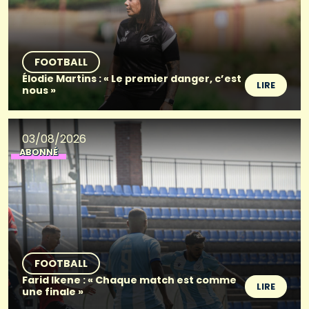
FOOTBALL
Élodie Martins : « Le premier danger, c’est
LIRE
nous »
03/08/2026
ABONNÉ
FOOTBALL
Farid Ikene : « Chaque match est comme
LIRE
une finale »