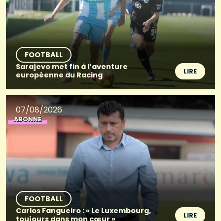
FOOTBALL
Sarajevo met fin à l’aventure
LIRE
européenne du Racing
07/08/2026
ABONNÉ
FOOTBALL
Carlos Fangueiro : « Le Luxembourg,
LIRE
toujours dans mon cœur »