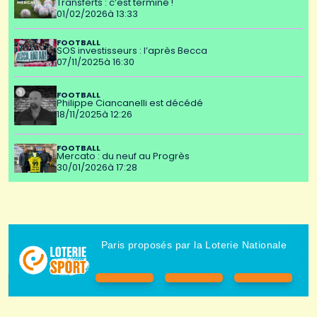
Transferts : c’est terminé !
01/02/2026
à 13:33
FOOTBALL
SOS investisseurs : l’après Becca
07/11/2025
à 16:30
FOOTBALL
Philippe Ciancanelli est décédé
18/11/2025
à 12:26
FOOTBALL
Mercato : du neuf au Progrès
30/01/2026
à 17:28
Paris proposés par la Loterie Nationale