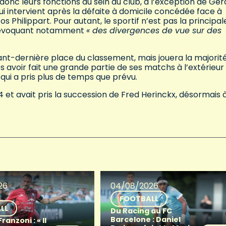
 donc leurs fonctions au sein du club, à l’exception de Gér
i intervient après la défaite à domicile concédée face à
s Philippart. Pour autant, le sportif n’est pas la principal
en évoquant notamment
« des divergences de vue sur des
ant-dernière place du classement, mais jouera la majorit
 avoir fait une grande partie de ses matchs à l’extérieur
qui a pris plus de temps que prévu.
4 et avait pris la succession de Fred Herinckx, désormais 
26
04/08/2026
FOOTBALL
LL
Du Racing au FC
Barcelone : Daniel
anzoni : « Il