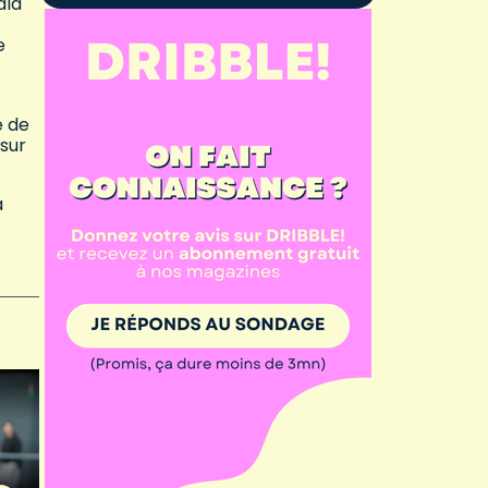
ald
e
é de
 sur
à