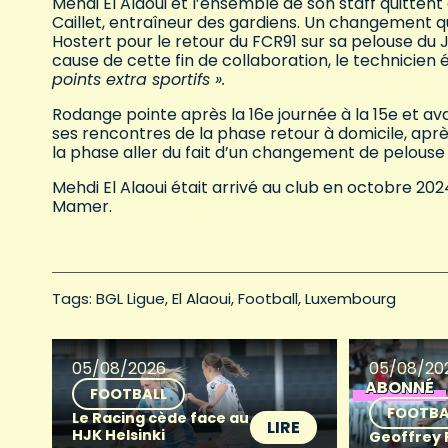
Mehdi El Alaoui et l’ensemble de son staff quittent
Caillet, entraîneur des gardiens. Un changement qu
Hostert pour le retour du FCR91 sur sa pelouse du Jo
cause de cette fin de collaboration, le technici
points extra sportifs ».
Rodange pointe après la 16e journée à la 15e et av
ses rencontres de la phase retour à domicile, après
la phase aller du fait d’un changement de pelouse 
Mehdi El Alaoui était arrivé au club en octobre 202
Mamer.
Tags: 
BGL Ligue
El Alaoui
Football
Luxembourg
05/08/2026
05/08/20
ABONNÉ
FOOTBALL
FOOTBA
Le Racing cède face au
LIRE
HJK Helsinki
Geoffrey Fr