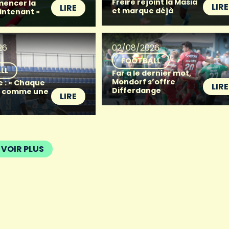
Freire rejoint la Masia
mencer la
LIRE
LIRE
et marque déjà
intenant »
26
02/08/2026
FOOTBALL
LL
Far a le dernier mot,
Mondorf s’offre
e : « Chaque
LIRE
Differdange
t comme une
LIRE
VOIR PLUS