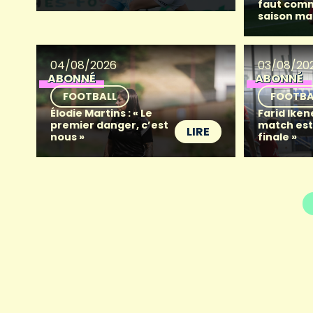
faut com
saison ma
04/08/2026
03/08/20
ABONNÉ
ABONNÉ
FOOTBALL
FOOTBA
Élodie Martins : « Le
Farid Iken
premier danger, c’est
match es
LIRE
nous »
finale »