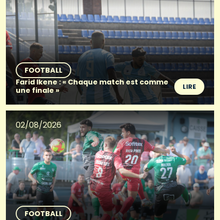
FOOTBALL
Farid Ikene : « Chaque match est comme
LIRE
une finale »
02/08/2026
FOOTBALL