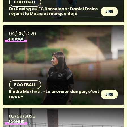
FOOTBALL
Du Racing au FC Barcelone : Daniel Freire
LIRE
rejoint la Masia et marque déjà
04/08/2026
ABONNÉ
FOOTBALL
Élodie Martins : « Le premier danger, c’est
LIRE
nous »
03/08/2026
ABONNÉ