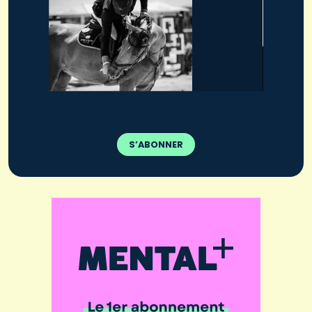
S’ABONNER