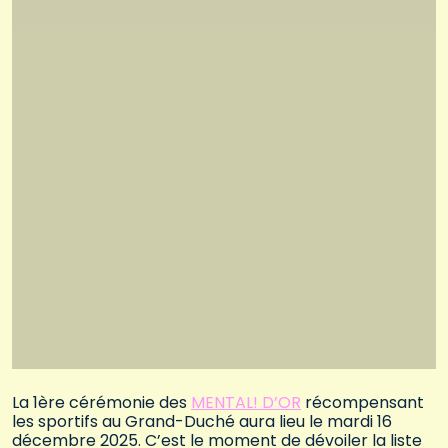
La 1ère cérémonie des
MENTAL! D’OR
récompensant
les sportifs au Grand-Duché aura lieu le mardi 16
décembre 2025. C’est le moment de dévoiler la liste