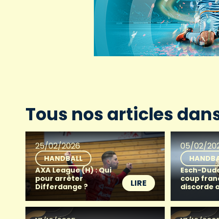
Tous nos articles dan
25/02/2026
05/02/20
HANDBALL
HANDBA
AXA League (H) : Qui
Esch-Dude
pour arrêter
coup franc
LIRE
Differdange ?
discorde 