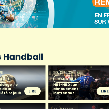
s Handball
26
20/01/2026
LL
HANDBALL
lange : le
HBE-HBD : un
 de la
dénouement
LIRE
LIRE
a été rejoué
inattendu !