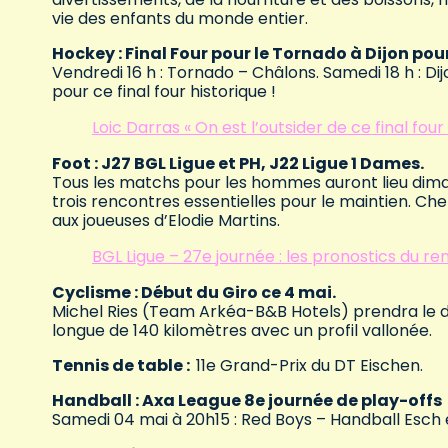
vie des enfants du monde entier.
Hockey : Final Four pour le Tornado à Dijon pou
Vendredi 16 h : Tornado – Châlons. Samedi 18 h : D
pour ce final four historique !
Loic Darras « On est l’outsider de ce final four
Foot : J27 BGL Ligue et PH, J22 Ligue 1 Dames.
Tous les matchs pour les hommes auront lieu diman
trois rencontres essentielles pour le maintien. Chez
aux joueuses d’Elodie Martins.
BGL Ligue – 27e journée : les pronostics du r
Cyclisme : Début du Giro ce 4 mai.
Michel Ries (Team Arkéa-B&B Hotels) prendra le d
longue de 140 kilomètres avec un profil vallonée.
Tennis de table :
11e Grand-Prix du DT Eischen.
Handball : Axa League 8e journée de play-offs
Samedi 04 mai à 20h15 : Red Boys – Handball Esch