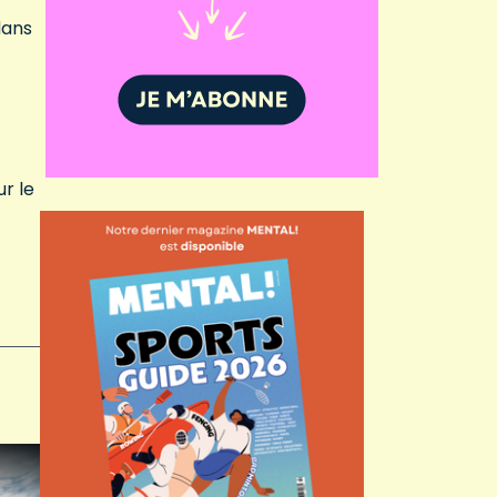
dans
r le