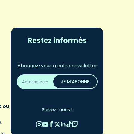
Restez informés
Abonnez-vous à notre newsletter
Adresse
email
JE M’ABONNE
*
c ou
Suivez-nous !
.
 la