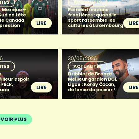
ITÉS
ACTUALITÉS
: Mexique –
Rencontres sans
Sud en tête
frontières : quand le
 le Canada
sport rassemble les
LIRE
LIRE
 pression
cultures à Luxembourg
26
30/05/2026
ITÉS
ACTUALITÉS
e
Dribble! de Bronze
illeur espoir
Meilleur gardien BGL
 Flick,
Ligue : Koray Özcan,
LIRE
LIRE
eune
défense de passer !
VOIR PLUS