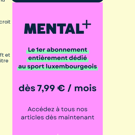
croit
ft et
itre