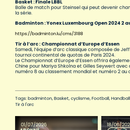
Basket : Finale LBBL
Balle de match pour Steinsel qui peut devenir cha
la série.
Badminton : Yonex Luxembourg Open 2024 2 au
https://badminton.lu/cms/3188
Tir à l’arc :
Championnat d’Europe d’Essen
Samedi, l’équipe d’arc classique composée de Jeff 
tournoi continental de quotas de Paris 2024.
Le Championnat d’Europe d’Essen offrira égalemen
Chine pour Mariya Shkolna et Gilles Seywert avec 
numéro 8 au classement mondial et numéro 2 au 
Tags: 
badminton
Basket
cyclisme
Football
Handball
Tir à l'arc
01/07/2026
18/06/20