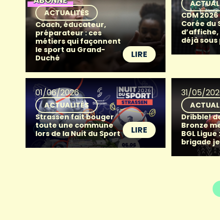
ABONNÉ
ACTUAL
ACTUALITÉS
CDM 2026 
Corée du 
Coach, éducateur,
d’affiche,
préparateur : ces
déjà sous
métiers qui façonnent
le sport au Grand-
LIRE
Duché
01/06/2026
31/05/20
ACTUALITÉS
ACTUAL
Strassen fait bouger
Dribble! d
toute une commune
Bronze me
LIRE
lors de la Nuit du Sport
BGL Ligue :
brigade j