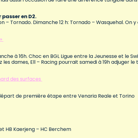
r passer en D2.
ijon – Tornado. Dimanche 12 h: Tornado – Wasquehal. On y 
 »
che à 16h. Choc en BGL Ligue entre la Jeunesse et le Swi
 les dames, Ell – Racing pourrait samedi à 19h adjuger le t
enard des surfaces
épart de première étape entre Venaria Reale et Torino
 et HB Kaerjeng – HC Berchem