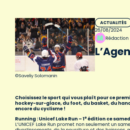
ACTUALITÉS
26/08/2024
Rédaction
L’Agen
©Saveliy Solomanin
Choisissez le sport qui vous plaît pour ce pr
hockey-sur-glace, du foot, du basket, du hand,
encore du cyclisme !
e
Running : Unicef Lake Run – 1
édition ce samedi
L’UNICEF Lake Run promet non seulement un samed
divertissements, de la nourriture et des boissons, m