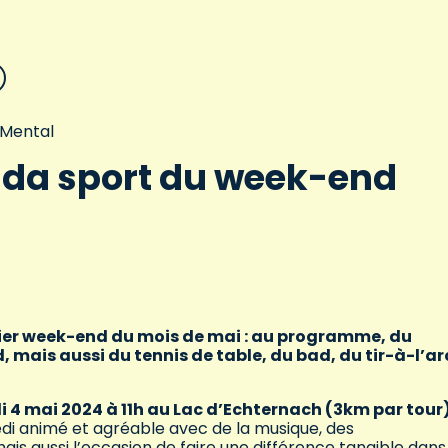
 Mental
da sport du week-end
emier week-end du mois de mai : au programme, du
 mais aussi du tennis de table, du bad, du tir-à-l’ar
 4 mai 2024 à 11h au Lac d’Echternach (3km par tour)
i animé et agréable avec de la musique, des
ais aussi l’occasion de faire une différence tangible dans