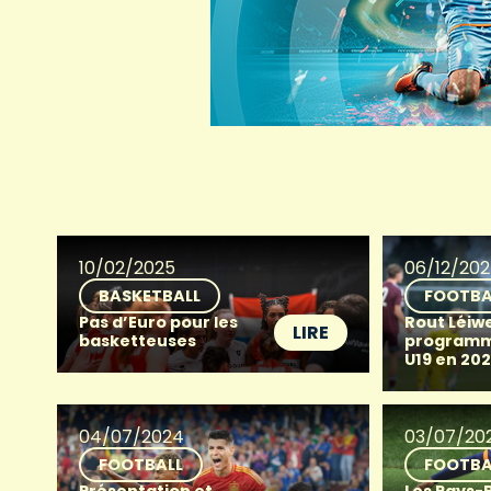
10/02/2025
06/12/20
BASKETBALL
FOOTBA
Pas d’Euro pour les
Rout Léiwe
LIRE
basketteuses
programme
U19 en 20
04/07/2024
03/07/20
FOOTBALL
FOOTBA
Présentation et
Les Pays-B