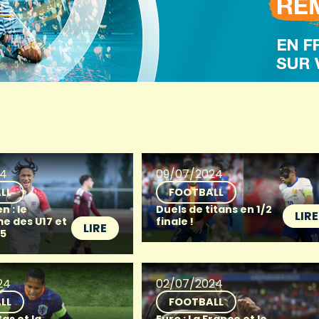
24
09/07/2024
LL
FOOTBALL
n : le
Duels de titans en 1/2
LIRE
 des U17 et
finale !
LIRE
25
24
02/07/2024
LL
FOOTBALL
as et la
Euro : La France et le