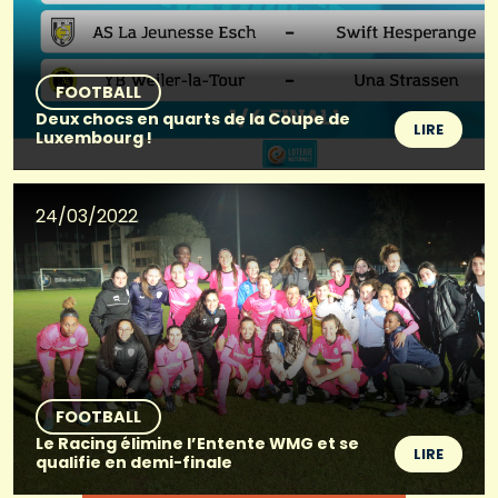
FOOTBALL
Deux chocs en quarts de la Coupe de
LIRE
Luxembourg !
24/03/2022
FOOTBALL
Le Racing élimine l’Entente WMG et se
LIRE
qualifie en demi-finale