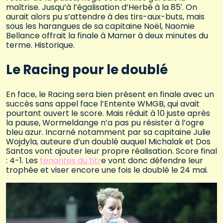
maîtrise. Jusqu’à l’égalisation d’Herbé à la 85′. On
aurait alors pu s’attendre à des tirs-aux-buts, mais
sous les harangues de sa capitaine Noël, Naomie
Bellance offrait la finale à Mamer à deux minutes du
terme. Historique.
Le Racing pour le doublé
En face, le Racing sera bien présent en finale avec un
succès sans appel face l’Entente WMGB, qui avait
pourtant ouvert le score. Mais réduit à 10 juste après
la pause, Wormeldange n’a pas pu résister à l’ogre
bleu azur. Incarné notamment par sa capitaine Julie
Wojdyla, auteure d’un doublé auquel Michalak et Dos
Santos vont ajouter leur propre réalisation. Score final
: 4-1. Les
tenantes du titr
e vont donc défendre leur
trophée et viser encore une fois le doublé le 24 mai.