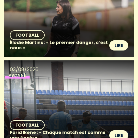
FOOTBALL
Élodie Martins : « Le premier danger, c’est
LIRE
nous »
03/08/2026
ABONNÉ
FOOTBALL
Farid Ikene : « Chaque match est comme
LIRE
une finale »