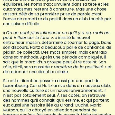
équilibres, les noms s’accumulent dans sa tête et les
automatismes restent à construire. Mais une chose
ressort déjà de sa première prise de parole c’est
l’envie de remettre du positif dans un club touché par
une saison difficile.
« On ne peut plus influencer ce qu’il y a eu, mais on
peut influencer le futur »
, a insisté le nouvel
entraîneur messin, déterminé à tourner la page. Dans
son discours, Holtz a beaucoup parlé de confiance, de
plaisir, de collectif. Des mots simples, mais centraux
dans sa méthode. Après une période compliquée, il
sait que le moral d’un groupe peut être atteint. Son
rôle, dit-il, sera aussi de
« remettre de la positivité »
et
de redonner une direction claire.
Et cette direction passera aussi par une part de
Luxembourg. Car si Holtz arrive dans un nouveau club,
une nouvelle culture et un nouvel environnement, il
n’est pas totalement seul. À ses côtés, on retrouve
des hommes qu’il connaît, qu’il estime, et qui portent
eux aussi une histoire liée au Grand-Duché. Mario
Mutsch, qu’il a côtoyé en sélection pendant de
longues années, fait partie de ceux-là. Holtz ne cache