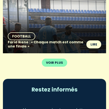
FOOTBALL
Farid Ikene : « Chaque match est comme
LIRE
une finale »
VOIR PLUS
Restez informés