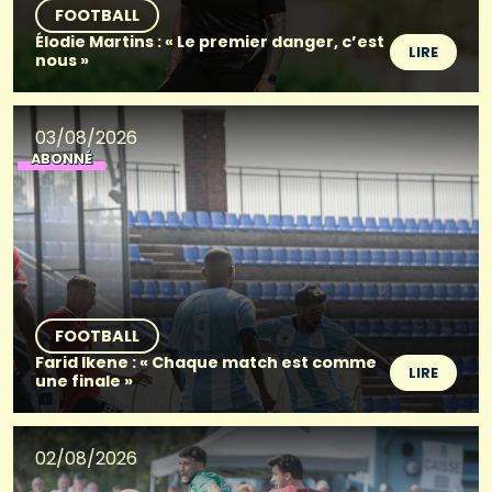
FOOTBALL
Élodie Martins : « Le premier danger, c’est
LIRE
nous »
03/08/2026
ABONNÉ
FOOTBALL
Farid Ikene : « Chaque match est comme
LIRE
une finale »
02/08/2026