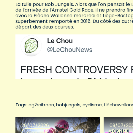
La tuile pour Bob Jungels. Alors que l'on pensait 
de l'arrivée de l'Amstel Gold Race, il ne prendra 
avec la Flèche Wallonne mercredi et Liège-Bastog
superbement remporté en 2018. Du côté des autres
départ des deux courses.
Tags: 
ag2rcitroen
bobjungels
cyclisme
flèchewallon
28/07/2026
09/07/20
ABONNÉ
CYCLISME