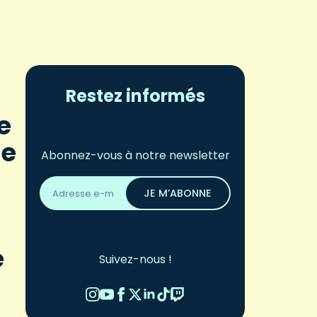
Restez informés
e
ge
Abonnez-vous à notre newsletter
Adresse
email
JE M’ABONNE
*
e
Suivez-nous !