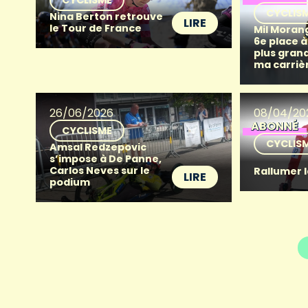
CYCLIS
Nina Berton retrouve
LIRE
le Tour de France
Mil Morang
6e place à
plus grand
ma carriè
26/06/2026
08/04/20
ABONNÉ
CYCLISME
CYCLIS
Amsal Redzepovic
s’impose à De Panne,
Carlos Neves sur le
Rallumer 
LIRE
podium