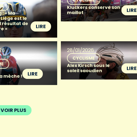
ME
Kluckers conserve son
LIRE
maillot
 : « Ma
 Liège est le
 résultat de
LIRE
re »
26
28/01/2026
CYCLISME
ME
Alex Kirsch sous le
LIRE
soleil saoudien
LIRE
la mèche !
VOIR PLUS