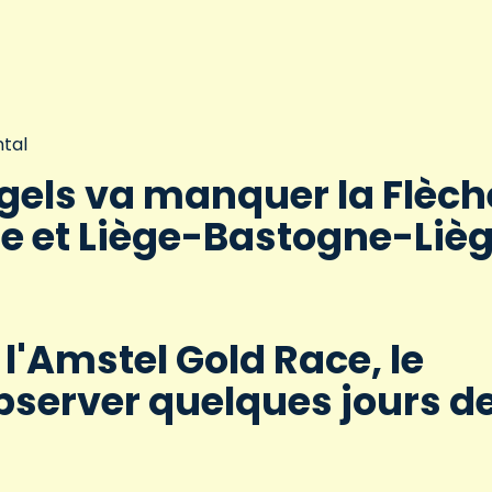
tal
gels va manquer la Flèch
e et Liège-Bastogne-Liè
 l'Amstel Gold Race, le
server quelques jours d