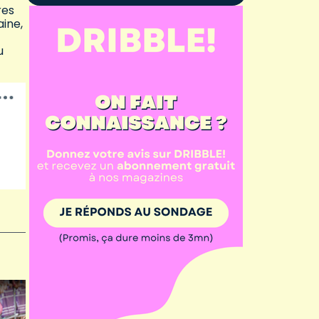
res
aine,
u