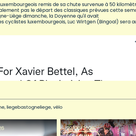
le Luxembourgeois remis de sa chute survenue à 50 kilomèt
finalement pas le départ des classiques prévues cette sem
ne-Liège dimanche, la Doyenne qu'il avait
 cyclistes luxembourgeois, Luc Wirtgen (Bingoal) sera a
ne
liegebastogneliege
vélo
26
29/06/2026
CYCLISME