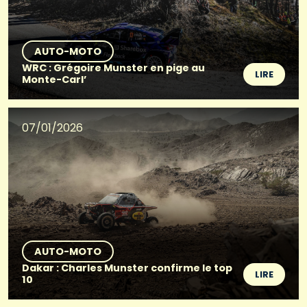
AUTO-MOTO
WRC : Grégoire Munster en pige au
LIRE
Monte-Carl’
07/01/2026
AUTO-MOTO
Dakar : Charles Munster confirme le top
LIRE
10