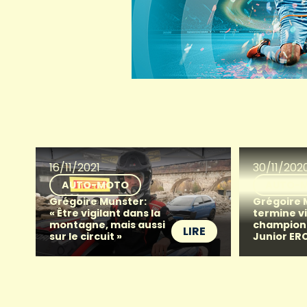
16/11/2021
30/11/202
AUTO-MOTO
AUTO-
Grégoire Munster:
Grégoire 
« Être vigilant dans la
termine v
montagne, mais aussi
champion
LIRE
sur le circuit »
Junior ER