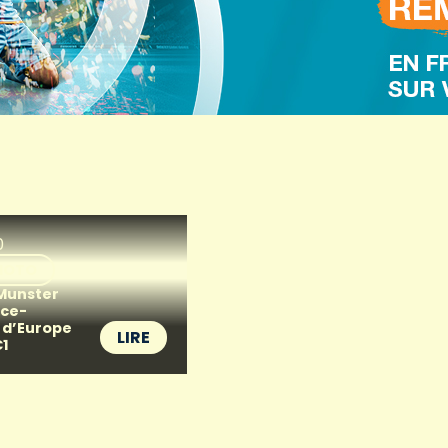
0
MOTO
Munster
ice-
 d’Europe
LIRE
C1