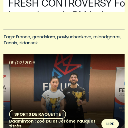
Tags: 
France
grandslam
pavlyuchenkova
rolandgarros
Tennis
zidansek
09/02/2026
SPORTS DE RAQUETTE
Badminton : Zoé Du et Jérôme Pauquet
LIRE
titrés