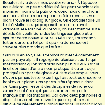
Beaufort il y a désormais quatorze ans. « À l’époque,
nous étions un peu en difficulté, les gens venaient de
moins en moins à la patinoire, donc nous cherchions
une nouvelle attraction pour les faire revenir. On a
alors trouvé le karting sur glace. On était allé faire un
test à Mulhouse, qui proposait cela, et on avait
vraiment été fasciné. Au retour, on s’est tout de suite
décidé à investir dans des kartings sur glace et à
ajouter cette nouvelle offre. » Résultat, l’attraction
fait un carton, à tel point que « la demande est
souvent plus grande que l’offre.»
Quoi qu’il en soit, si le Luxembourg n’est évidemment
pas un pays alpin, il regorge de plusieurs sports qui
mériteraient qu’on s’attarde bien plus sur eux. Car au
final, combien d’entre nous pratiquent ou ont déjà
pratiqué un sport de glace ? À titre d’exemple, nous
n’avons jamais testé le curling, l’eisstock ou encore le
hockey sur glace. Ces sports, très répandus dans
certains pays, restent des disciplines de niche au
Grand-Duché, s’expliquant notamment par le
manque d’infrastructures. Car avec deux patinoires à
disposition, dont une ouverte quatre petits mois,
difficile de réellement s’impliquer dans un sport à long