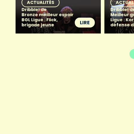
ACTUALITÉS
ACTUAL
Dribble! de
Dribble! 
Bronze meilleur espoir
Meilleur 
BGL Ligue : Flick,
Ligue : Ko
LIRE
brigade jeune
défense d