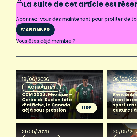
La suite de cet article est rés
Abonnez-vous dès maintenant pour profiter de tous
S’ABONNER
Connectez-vous
Vous êtes déjà membre ?
18/06/2026
08/06/20
ACTUALITÉS
ACTUAL
CDM 2026 : Mexique –
Rencontre
Corée du Sud en tête
frontières
d’affiche, le Canada
sport ras
LIRE
déjà sous pression
cultures 
31/05/2026
30/05/20