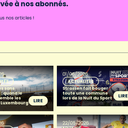
ervée à nos abonnés.
 nos articles !
26
01/06/2026
ITÉS
ACTUALITÉS
s sans
Strassen fait bouger
 : quand le
toute une commune
LIRE
semble les
lors de la Nuit du Sport
LIRE
à Luxembourg
26
22/05/2026