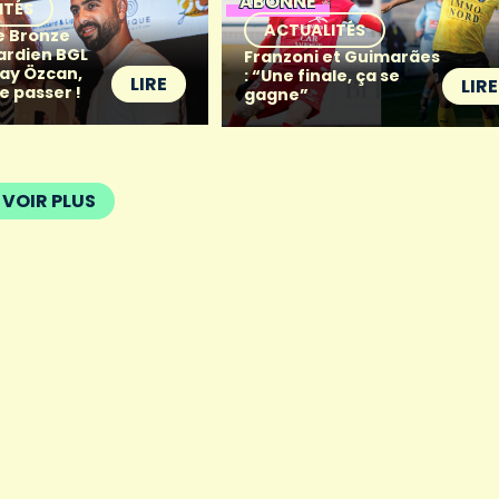
ABONNÉ
ITÉS
ACTUALITÉS
de Bronze
gardien BGL
Franzoni et Guimarães
ray Özcan,
: “Une finale, ça se
LIRE
LIRE
e passer !
gagne”
VOIR PLUS