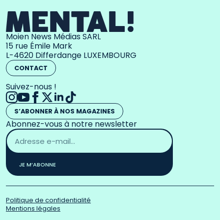
Moien News Médias SARL
15 rue Émile Mark
L-4620 Differdange LUXEMBOURG
CONTACT
Suivez-nous !
S’ABONNER À NOS MAGAZINES
Abonnez-vous à notre newsletter
Adresse
email
*
JE M’ABONNE
Politique de confidentialité
Mentions légales