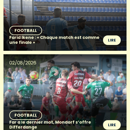
FOOTBALL
Farid Ikene : « Chaque match est comme
LIRE
une finale »
02/08/2026
FOOTBALL
Far a le dernier mot, Mondorf s’offre
LIRE
Differdange