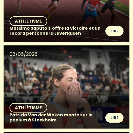
ATHLÉTISME
Massimo Saputo s’offre la victoire et un
LIRE
record personnel à Leverkusen
08/06/2026
ATHLÉTISME
Patrizia Van der Weken monte sur le
LIRE
podium à Stockholm