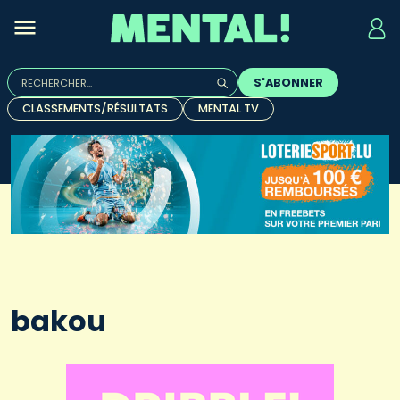
Rechercher :
S'ABONNER
Quand les résultats de l'auto-complétion sont disponibles, u
CLASSEMENTS/RÉSULTATS
MENTAL TV
bakou