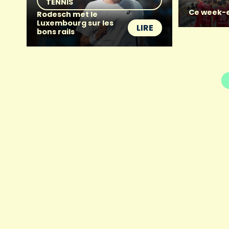
TENNIS
Ce week-e
Rodesch met le
Luxembourg sur les
LIRE
bons rails