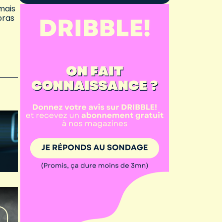
mais
bras