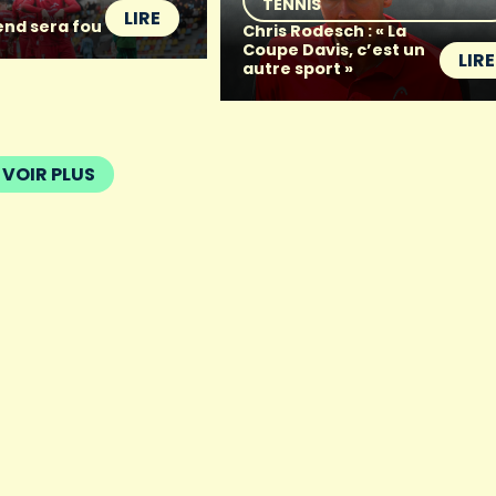
TENNIS
LIRE
nd sera fou
Chris Rodesch : « La
Coupe Davis, c’est un
LIRE
autre sport »
VOIR PLUS