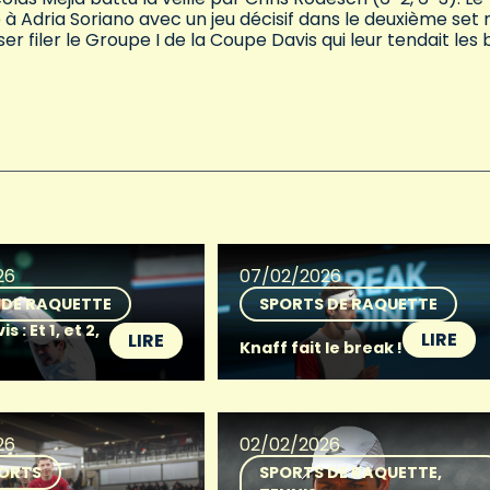
 à Adria Soriano avec un jeu décisif dans le deuxième set 
er filer le Groupe I de la Coupe Davis qui leur tendait les 
26
07/02/2026
 DE RAQUETTE
SPORTS DE RAQUETTE
 : Et 1, et 2,
LIRE
LIRE
Knaff fait le break !
26
02/02/2026
ORTS
SPORTS DE RAQUETTE