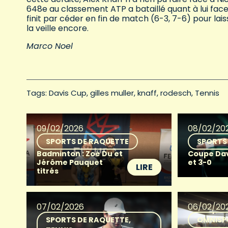
648e au classement ATP a bataillé quant à lui face
finit par céder en fin de match (6-3, 7-6) pour laiss
la veille encore.
Marco Noel
Tags: 
Davis Cup
gilles muller
knaff
rodesch
Tennis
09/02/2026
08/02/20
SPORTS DE RAQUETTE
SPORTS
Badminton : Zoé Du et
Coupe Davis
Jérôme Pauquet
et 3-0
LIRE
titrés
07/02/2026
06/02/20
SPORTS DE RAQUETTE
OMNISP