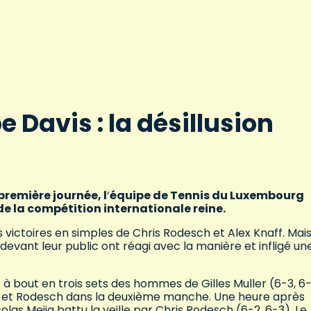
 Davis : la désillusion
première journée, l
‘
équipe de Tennis du Luxembourg
I de la compétition internationale reine.
s victoires en simples de Chris Rodesch et Alex Knaff. Mai
devant leur public ont réagi avec la manière et infligé un
 à bout en trois sets des hommes de Gilles Muller (6-3, 6-
ff et Rodesch dans la deuxième manche. Une heure après
colas Mejia battu la veille par Chris Rodesch (6-2, 6-3). Le