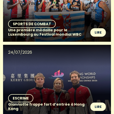
SPORTS DE COMBAT
Une première médaille pour le
LIRE
Luxembourg au Festival mondial WBC
24/07/2026
ESCRIME
Giannotte frappe fort d’entrée à Hong
LIRE
Kong