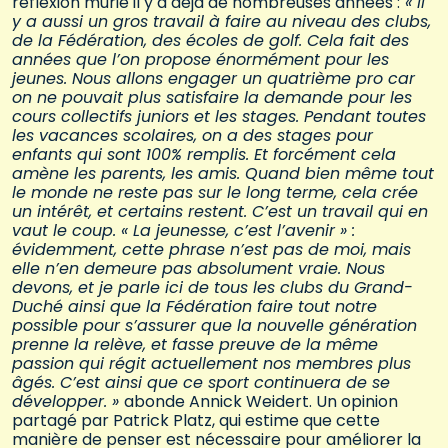
réflexion murie il y a déjà de nombreuses années :
« Il
y a aussi un gros travail à faire au niveau des clubs,
de la Fédération, des écoles de golf. Cela fait des
années que l’on propose énormément pour les
jeunes. Nous allons engager un quatrième pro car
on ne pouvait plus satisfaire la demande pour les
cours collectifs juniors et les stages. Pendant toutes
les vacances scolaires, on a des stages pour
enfants qui sont 100% remplis. Et forcément cela
amène les parents, les amis. Quand bien même tout
le monde ne reste pas sur le long terme, cela crée
un intérêt, et certains restent. C’est un travail qui en
vaut le coup. « La jeunesse, c’est l’avenir » :
évidemment, cette phrase n’est pas de moi, mais
elle n’en demeure pas absolument vraie. Nous
devons, et je parle ici de tous les clubs du Grand-
Duché ainsi que la Fédération faire tout notre
possible pour s’assurer que la nouvelle génération
prenne la relève, et fasse preuve de la même
passion qui régit actuellement nos membres plus
âgés. C’est ainsi que ce sport continuera de se
développer. »
abonde Annick Weidert. Un opinion
partagé par Patrick Platz, qui estime que cette
manière de penser est nécessaire pour améliorer la