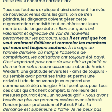
treize ans. »
confirme Patrick Platz.
Tous ces facteurs expliquent ainsi aisément l’arrivée
de nouveaux venus dans les golfs. Loin de s’en
plaindre, les dirigeants doivent gérer cette
augmentation d’activité tout en chérissant leurs
membres de longue date :
« Bien sur que c’est
valorisant et agréable de voir de nouvelles
personnes sur les parcours. Mais
il est vrai que l’on
veut vraiment fidéliser et remercier les membres
qui nous ont toujours soutenu.
À l’image de
l’année dernière, où malgré l’absence de
compétitions, les cotisations ont toujours été payé.
C’est important pour nous de leur offrir la priorité et
de montrer notre reconnaissance. »
abonde Annick
Weidert. Une gratitude envers les « amis de toujours »
qui semble avoir porté ses fruits, et permis une
arrivée fluide de nouveaux joueurs parmi une
communauté déjà chargée. À tel point que, pour tous
ces clubs qui affichent complet, la meilleure des
mesures pourrait être… un nouveau golf.
« Nous avons
besoin de plus de parcours,
assène avec sérénité
l’ancien joueur professionnel Patrick Platz.
La
demande est supérieure à l’offre. Je ne peux pas