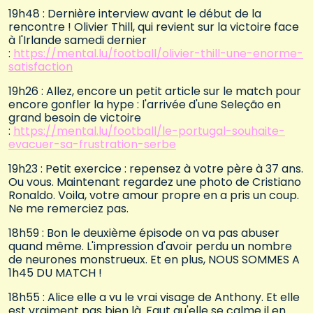
19h48 : Dernière interview avant le début de la
rencontre ! Olivier Thill, qui revient sur la victoire face
à l'Irlande samedi dernier
:
https://mental.lu/football/olivier-thill-une-enorme-
satisfaction
19h26 : Allez, encore un petit article sur le match pour
encore gonfler la hype : l'arrivée d'une Seleção en
grand besoin de victoire
:
https://mental.lu/football/le-portugal-souhaite-
evacuer-sa-frustration-serbe
19h23 : Petit exercice : repensez à votre père à 37 ans.
Ou vous. Maintenant regardez une photo de Cristiano
Ronaldo. Voila, votre amour propre en a pris un coup.
Ne me remerciez pas.
18h59 : Bon le deuxième épisode on va pas abuser
quand même. L'impression d'avoir perdu un nombre
de neurones monstrueux. Et en plus, NOUS SOMMES A
1h45 DU MATCH !
18h55 : Alice elle a vu le vrai visage de Anthony. Et elle
est vraiment pas bien là. Faut qu'elle se calme il en