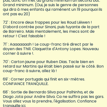
pas, donc on met au grand minimum un second but.
Grand minimum. (Oui, je suis le genre de personnes
qui dira à mes enfants qui ramènent un 19 pourquoi ils
ont pas eu 20)
72' : Encore deux frappes pour les Roud Léiwen !
D'abord contrée pour Sinani, puis fuyante de la part
de Barreiro. Mais mentalement, les mecs sont de
retour ! C'est faisable !
71' : Aaaaaaaah ! Le coup-franc tiré direct par le
doyen des Thill. Claquette d'Antony Lopes. Nouveau
corner à suivre !.
70' : Carton jaune pour Ruben Dias. Tacle bien en
retard sur Martins qui était bien passé sur le côté. Bon
coup-franc à suivre, allez là !
69' : Corner portugais qui finit en six-mètres.
CONFIANCE TRANQUILLE.
68' : Sortie de Bernardo Silva pour Palhinha, et de
Diogo Jota pour Andre Silva. Ca ne suffira pas les gars.
Vous allez vous la prendre, l'égalisation. Confiance
tranquille ici.