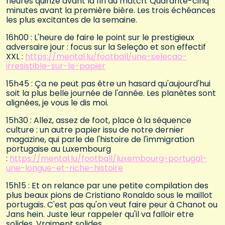
heures quinze avant la fin du match. Quarante-cinq
minutes avant la première bière. Les trois échéances
les plus excitantes de la semaine.
16h00 : L'heure de faire le point sur le prestigieux
adversaire jour : focus sur la Seleção et son effectif
XXL :
https://mental.lu/football/une-selecao-
irresistible-sur-le-papier
15h45 : Ça ne peut pas être un hasard qu'aujourd'hui
soit la plus belle journée de l'année. Les planètes sont
alignées, je vous le dis moi.
15h30 : Allez, assez de foot, place à la séquence
culture : un autre papier issu de notre dernier
magazine, qui parle de l'histoire de l'immigration
portugaise au Luxembourg
:
https://mental.lu/football/luxembourg-portugal-
une-longue-et-riche-histoire
15h15 : Et on relance par une petite compilation des
plus beaux pions de Cristiano Ronaldo sous le maillot
portugais. C'est pas qu'on veut faire peur à Chanot ou
Jans hein. Juste leur rappeler qu'il va falloir etre
solides. Vraiment solides.