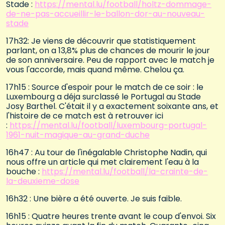
Stade :
https://mental.lu/football/holtz-dommage-
de-ne-pas-accueillir-le-ballon-dor-au-nouveau-
stade
17h32: Je viens de découvrir que statistiquement
parlant, on a 13,8% plus de chances de mourir le jour
de son anniversaire. Peu de rapport avec le match je
vous l'accorde, mais quand même. Chelou ça.
17h15 : Source d'espoir pour le match de ce soir : le
Luxembourg a déja surclassé le Portugal au Stade
Josy Barthel. C'était il y a exactement soixante ans, et
l'histoire de ce match est à retrouver ici
:
https://mental.lu/football/luxembourg-portugal-
1961-nuit-magique-au-grand-duche
16h47 : Au tour de l'inégalable Christophe Nadin, qui
nous offre un article qui met clairement l'eau à la
bouche :
https://mental.lu/football/la-crainte-de-
la-deuxieme-dose
16h32 : Une bière a été ouverte. Je suis faible.
16h15 : Quatre heures trente avant le coup d'envoi. Six