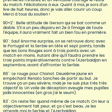
du match. Félicitations à eux. Quant à moi, je sors d'un
live de huit heures, donc je vais aller courir un coup.
Merci à tous du soutien !
90+2' : Belle attitude de Gerson qui se bat comme un
diable. S'il a un peu disparu en 2e à l'image de toute
l'équipe, il aura vraiment fait un bien fou en première.
90' : Sauf énorme surprise, on se retrouve donc avec
le Portugal et la Serbie en tête et sept points, tandis
que les Lions Rouges sont à trois points avec un
match en moins. Autant dire qu'il faudra prendre les
trois points impérativements contre l'Azerbaidjan en
septembre, avant d'affronter la Serbie.
86' : Le rouge pour Chanot. Deuxième jaune en
empêchant Renato Sanches de partir au but. Je
trouve ça un peu sévère, mais je ne suis plus très très
objectif la. Un voile de déception aveugle mes pupilles
jadis innocentes (en gros j'ai le seum).
83' : On reste fier quand même de ce match. On leur a
objectivement fait peur, et ça c'est beau. Je les
attends moi la Serbie et l'Azerbaidjan.