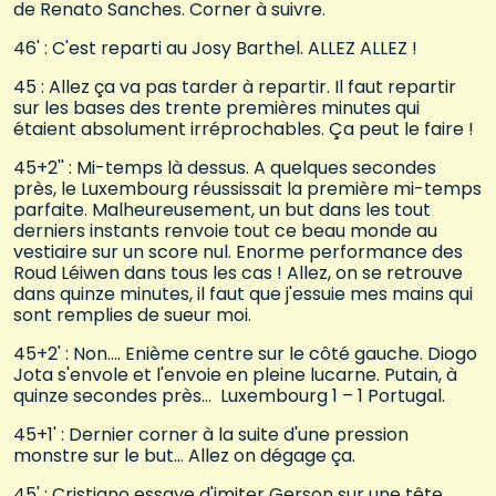
de Renato Sanches. Corner à suivre.
46' : C'est reparti au Josy Barthel. ALLEZ ALLEZ !
45 : Allez ça va pas tarder à repartir. Il faut repartir
sur les bases des trente premières minutes qui
étaient absolument irréprochables. Ça peut le faire !
45+2'' : Mi-temps là dessus. A quelques secondes
près, le Luxembourg réussissait la première mi-temps
parfaite. Malheureusement, un but dans les tout
derniers instants renvoie tout ce beau monde au
vestiaire sur un score nul. Enorme performance des
Roud Léiwen dans tous les cas ! Allez, on se retrouve
dans quinze minutes, il faut que j'essuie mes mains qui
sont remplies de sueur moi.
45+2' : Non…. Enième centre sur le côté gauche. Diogo
Jota s'envole et l'envoie en pleine lucarne. Putain, à
quinze secondes près… Luxembourg 1 – 1 Portugal.
45+1' : Dernier corner à la suite d'une pression
monstre sur le but… Allez on dégage ça.
45' : Cristiano essaye d'imiter Gerson sur une tête