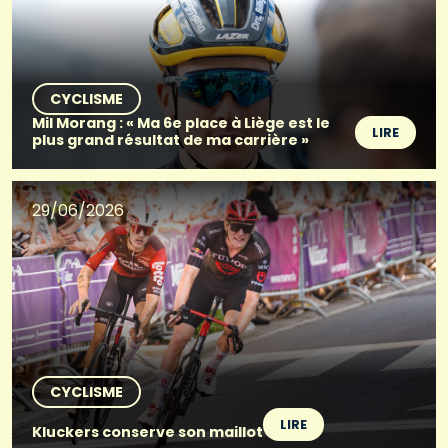
CYCLISME
Mil Morang : « Ma 6e place à Liège est le
LIRE
plus grand résultat de ma carrière »
29/06/2026
CYCLISME
LIRE
Kluckers conserve son maillot