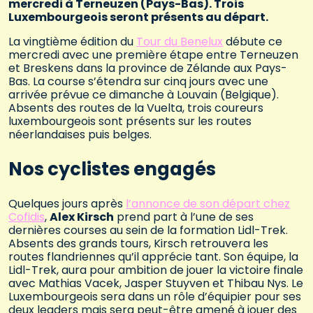
mercredi à Terneuzen (Pays-Bas). Trois
Luxembourgeois seront présents au départ.
La vingtième édition du
Tour du Benelux
débute ce
mercredi avec une première étape entre Terneuzen
et Breskens dans la province de Zélande aux Pays-
Bas. La course s’étendra sur cinq jours avec une
arrivée prévue ce dimanche à Louvain (Belgique).
Absents des routes de la Vuelta, trois coureurs
luxembourgeois sont présents sur les routes
néerlandaises puis belges.
Nos cyclistes engagés
Quelques jours après
l’annonce de son départ chez
Cofidis
,
Alex Kirsch
prend part à l’une de ses
dernières courses au sein de la formation Lidl-Trek.
Absents des grands tours, Kirsch retrouvera les
routes flandriennes qu’il apprécie tant. Son équipe, la
Lidl-Trek, aura pour ambition de jouer la victoire finale
avec Mathias Vacek, Jasper Stuyven et Thibau Nys. Le
Luxembourgeois sera dans un rôle d’équipier pour ses
deux leaders mais sera peut-être amené à jouer des