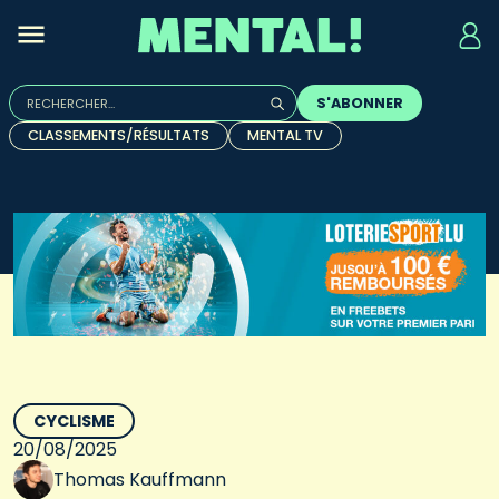
Rechercher :
S'ABONNER
Quand les résultats de l'auto-complétion sont disponibles, u
CLASSEMENTS/RÉSULTATS
MENTAL TV
CYCLISME
20/08/2025
Thomas Kauffmann