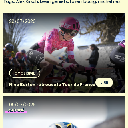
Tags: 
Alex Kirsch
kevin geniets
Luxembourg
michel ries
28/07/2026
CYCLISME
LIRE
Nina Berton retrouve le Tour de France
09/07/2026
ABONNÉ