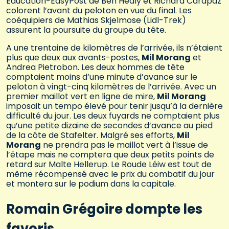
Education-EasyPost de Ben Healy et Richard Carapaz
colorent l’avant du peloton en vue du final. Les
coéquipiers de Mathias Skjelmose (Lidl-Trek)
assurent la poursuite du groupe du tête.
A une trentaine de kilomètres de l’arrivée, ils n’étaient
plus que deux aux avants-postes,
Mil Morang
et
Andrea Pietrobon. Les deux hommes de tête
comptaient moins d’une minute d’avance sur le
peloton à vingt-cinq kilomètres de l’arrivée. Avec un
premier maillot vert en ligne de mire,
Mil Morang
imposait un tempo élevé pour tenir jusqu’à la dernière
difficulté du jour. Les deux fuyards ne comptaient plus
qu’une petite dizaine de secondes d’avance au pied
de la côte de Stafelter. Malgré ses efforts,
Mil
Morang
ne prendra pas le maillot vert à l’issue de
l’étape mais ne comptera que deux petits points de
retard sur Malte Hellerup. Le Roude Léiw est tout de
même récompensé avec le prix du combatif du jour
et montera sur le podium dans la capitale.
Romain Grégoire dompte les
favoris