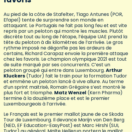
Au pied de la côte de Stafelter, Tiago Antunes (POR,
Efapel) tente de surprendre son monde en
attaquant. Le Portugais ne fait pas long feu et est vite
repris par un peloton qui montre les muscles. Plutôt
discrète tout au long de l’étape, l’équipe UAE prend la
tête du peloton à dix kilomètres de l’arrivée. Le gros
rythme imposé ne dégonfle pas les ardeurs de
certains, Richard Carapaz envoie la première attaque
chez les favoris. Le champion olympique 2021 est tout
de suite marqué par ses concurrents. C’est un
peloton groupé qui entre dans Luxembourg.
Arthur
Kluckers
(Tudor) fait le train pour la formation Tudor
et emmène un peloton lancé à vive allure. Au terme
d’un sprint maitrisé, Romain Grégoire s’est montré le
plus fort et triomphe.
Matz Wenzel
(Kern Pharma)
termine à la douzième place et est le premier
Luxembourgeois à l’arrivée.
Le Français est le premier maillot jaune de ce Skoda
Tour de Luxembourg. Il devance Marijn van Den Berg
(NED, EF Education-EasyPost) est Marc Hirshi (SUI,
Tudor) au général. Malte Hellerup portera le maillot