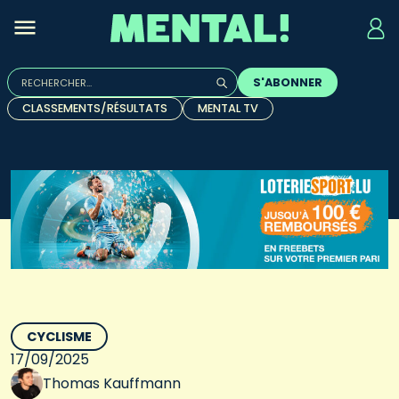
Rechercher :
S'ABONNER
Quand les résultats de l'auto-complétion sont disponibles, u
CLASSEMENTS/RÉSULTATS
MENTAL TV
CYCLISME
17/09/2025
Thomas Kauffmann