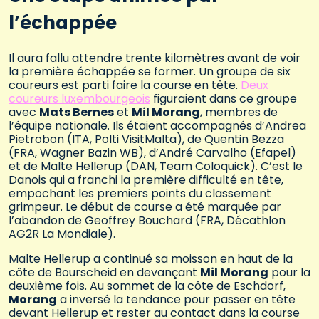
l’échappée
Il aura fallu attendre trente kilomètres avant de voir
la première échappée se former. Un groupe de six
coureurs est parti faire la course en tête.
Deux
coureurs luxembourgeois
figuraient dans ce groupe
avec
Mats Bernes
et
Mil Morang
, membres de
l’équipe nationale. Ils étaient accompagnés d’Andrea
Pietrobon (ITA, Polti VisitMalta), de Quentin Bezza
(FRA, Wagner Bazin WB), d’André Carvalho (Efapel)
et de Malte Hellerup (DAN, Team Coloquick). C’est le
Danois qui a franchi la première difficulté en tête,
empochant les premiers points du classement
grimpeur. Le début de course a été marquée par
l’abandon de Geoffrey Bouchard (FRA, Décathlon
AG2R La Mondiale).
Malte Hellerup a continué sa moisson en haut de la
côte de Bourscheid en devançant
Mil Morang
pour la
deuxième fois. Au sommet de la côte de Eschdorf,
Morang
a inversé la tendance pour passer en tête
devant Hellerup et rester au contact dans la course