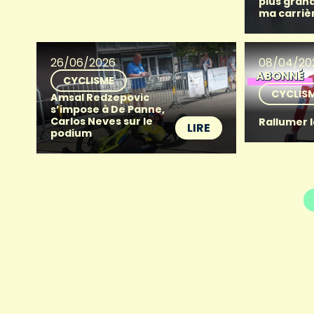
plus grand
ma carriè
26/06/2026
08/04/20
ABONNÉ
CYCLISME
CYCLIS
Amsal Redzepovic
s’impose à De Panne,
Carlos Neves sur le
Rallumer 
LIRE
podium