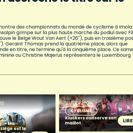
la-montre des championnats du monde de cyclisme à Imola
ansalpin grimpe sur la plus haute marche du podiul avec Fi
ouve le Belge Wout Van Aert (+26''), puis en troisième pos
'). Geraint Thomas prend la quatrième place, alors que
de en titre, ne termine qu'à la cinquième place. Ce same
éminine ou Christine Majerus représentera le Luxembourg.
26
29/06/2026
CYCLISME
ME
Kluckers conserve son
LIRE
maillot
 : « Ma
 Liège est le