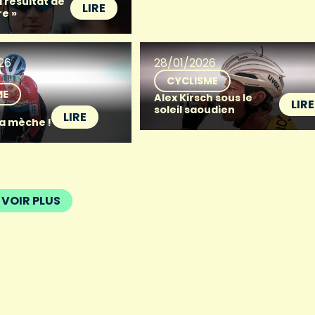
 résultat de
LIRE
re »
26
28/01/2026
CYCLISME
ME
Alex Kirsch sous le
LIRE
soleil saoudien
LIRE
la mèche !
VOIR PLUS