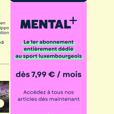
 en
lippo
ition
di