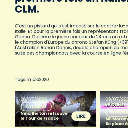
CLM.
C'est un pistard qui s'est imposé sur le contre-
Italie. Et pour la première fois un représentant tr
Ganna. Derrière le jeune coureur de 24 ans on retr
le champion d'Europe du chrono Stefan Küng (+39'
l'Australien Rohan Dennis, double champion du mon
suite des championnats avec la course en ligne f
Tags: 
imola2020
28/07/2026
09/07/20
ABONNÉ
CYCLISME
CYCLIS
Nina Berton retrouve
LIRE
le Tour de France
Mil Morang
6e place à