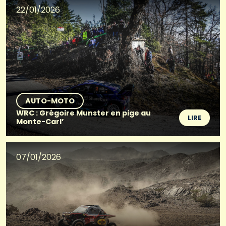
22/01/2026
AUTO-MOTO
WRC : Grégoire Munster en pige au
LIRE
Monte-Carl’
07/01/2026