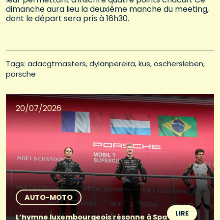
dimanche aura lieu la deuxième manche du meeting,
dont le départ sera pris à 16h30.
Tags: 
adacgtmasters
dylanpereira
kus
oschersleben
porsche
20/07/2026
AUTO-MOTO
LIRE
L’hymne luxembourgeois résonne à Spa