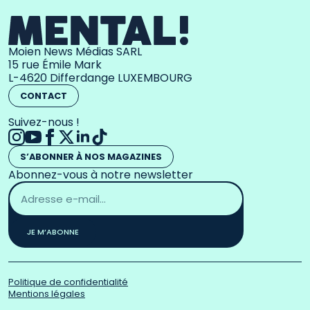
Moien News Médias SARL
15 rue Émile Mark
L-4620 Differdange LUXEMBOURG
CONTACT
Suivez-nous !
S’ABONNER À NOS MAGAZINES
Abonnez-vous à notre newsletter
Adresse
email
*
JE M’ABONNE
Politique de confidentialité
Mentions légales