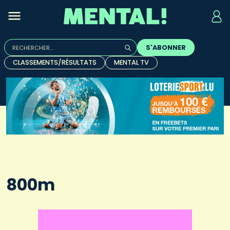
Rechercher :
S'ABONNER
Quand les résultats de l'auto-complétion sont disponibles, u
CLASSEMENTS/RÉSULTATS
MENTAL TV
800m