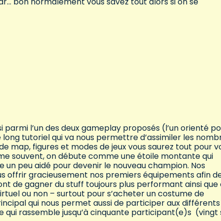
ar… bon normalement vous savez tout alors si on se
i parmi l’un des deux gameplay proposés (l’un orienté po
le long tutoriel qui va nous permettre d’assimiler les nomb
de map, figures et modes de jeux vous saurez tout pour v
mme souvent, on débute comme une étoile montante qui
re un peu aidé pour devenir le nouveau champion. Nos
s offrir gracieusement nos premiers équipements afin d
nt de gagner du stuff toujours plus performant ainsi que
irtuel ou non – surtout pour s’acheter un costume de
incipal qui nous permet aussi de participer aux différents
ui rassemble jusqu’à cinquante participant(e)s (vingt 