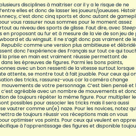
sieurs disciplines à maitriser car il y a le risque de ne
tre elles et donc de lasser les joueurs/joueuses. Histoi
Annecy, c’est donc cinq sports et donc autant de gamepl
s pour vous rassurer nous sommes pour le moment assez
tout au niveau des sports de glisse. Faut dire, avec
Stee
s en proposant au fur et à mesure de la vie de son jeu de 
owboard et du wingsuit. Il ne s’agit donc pas vraiment de l
 Republic
comme une version plus ambitieuse et débridé
essent donc l’expérience des Français sur tout ce qui touc
d la prise en main est vraiment réussie permettant de
 dans les épreuves de figures. Parmi les bons points,
 bonnes avec un bon ressenti de la vitesse surtout lorsque 
te attente, se montre tout à fait jouable. Pour ceux qui o
lisation des tricks, rassurez-vous car la caméra change
 mouvements de votre personnage. C’est bien pensé et 
core c’est agréable avec un nombre de mouvements et don
tion de toujours répéter la même figure. Pour multiplier l
t possibles pour associer les tricks mais il sera aussi
se vautrer comme un(e) naze. Pour les novices, notez qu’
mettra de toujours réussir vos réceptions mais on vous
er pour optimiser vos points. Pour ceux qui veulent en appr
écifique à l’apprentissage des figures et disponible toujou