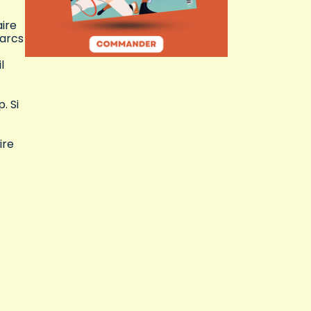
aire
parcs
l
. Si
ire