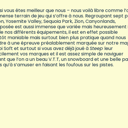
 vous êtes meilleur que nous – nous voilà libre comme l’
nse terrain de jeu qui s’offre à nous. Regroupant sept 
n, Yosemite Valley, Sequoia Park, Zion, Canyonlands,
osée est aussi immense que variée mais heureusement i
de nos différents équipements, il est en effet possible
utôt maniable mais surtout bien plus pratique quand nous
ndre à une épreuve préalablement marquée sur notre map
Soft et surtout si vous avez déjà joué à
Steep
leur
ilement vos marques et il est assez simple de naviguer
nant que l’on a un beau V.T.T, un snowboard et une belle pa
s qu’à s’amuser en faisant les foufous sur les pistes.