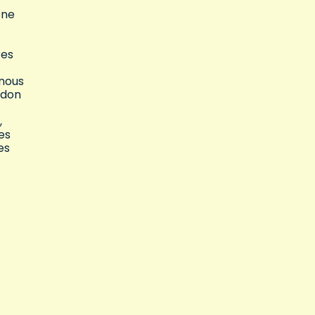
 ne
res
 nous
idon
,
es
es