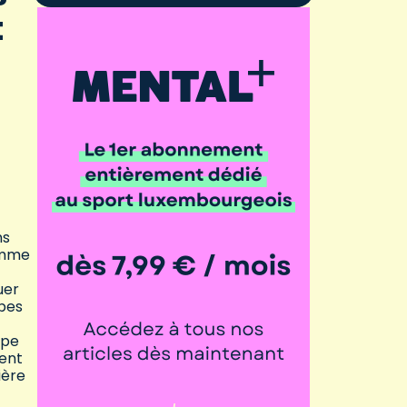
t
ns
comme
uer
ipes
ipe
ment
ière