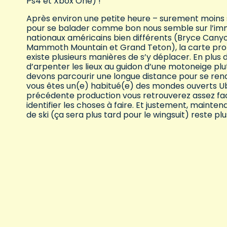
Ps4 et Xbox One) !
Après environ une petite heure – surement moins si
pour se balader comme bon nous semble sur l’imme
nationaux américains bien différents (Bryce Canyo
Mammoth Mountain et Grand Teton), la carte prop
existe plusieurs manières de s’y déplacer. En plus 
d’arpenter les lieux au guidon d’une motoneige pl
devons parcourir une longue distance pour se re
vous êtes un(e) habitué(e) des mondes ouverts Ubi 
précédente production vous retrouverez assez fac
identifier les choses à faire. Et justement, mainte
de ski (ça sera plus tard pour le wingsuit) reste plu