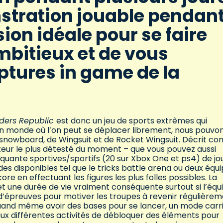
stration jouable pendan
ion idéale pour se faire
ambitieux et de vous
ptures in game de la
iders Republic
est donc un jeu de sports extrêmes qui
 un monde où l’on peut se déplacer librement, nous pouvo
de snowboard, de Wingsuit et de Rocket Wingsuit. Décrit 
teur le plus détesté du moment – que vous pouvez aussi
nquante sportives/sportifs (20 sur Xbox One et ps4) de jo
es disponibles tel que le tricks battle arena ou deux équ
ore en effectuant les figures les plus folles possibles. La
t une durée de vie vraiment conséquente surtout si l’équ
’épreuves pour motiver les troupes à revenir régulière
quand même avoir des bases pour se lancer, un mode carr
 aux différentes activités de débloquer des éléments pour