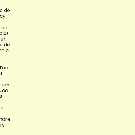
re de
ay –
p
en
plus
eur
e de
he à
l’on
nt
bien
c de
es
il
endre
rs