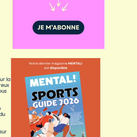
ur la
reux
ous
e
 du
sur