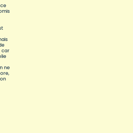
 ce
omis
st
mais
de
e car
lie
on ne
ore,
bon