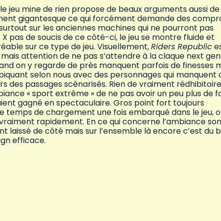
 le jeu mine de rien propose de beaux arguments aussi de
raiment gigantesque ce qui forcément demande des compr
surtout sur les anciennes machines qui ne pourront pas
 X pas de soucis de ce côté-ci, le jeu se montre fluide et
able sur ce type de jeu. Visuellement,
Riders Republic
e
s mais attention de ne pas s’attendre à la claque next gen
quand on y regarde de près manquent parfois de finesses 
de piquant selon nous avec des personnages qui manquent 
ors des passages scénarisés. Rien de vraiment rédhibitoir
iance « sport extrême » de ne pas avoir un peu plus de fo
ient gagné en spectaculaire. Gros point fort toujours
de temps de chargement une fois embarqué dans le jeu, 
 vraiment rapidement. En ce qui concerne l’ambiance son
nt laissé de côté mais sur l’ensemble là encore c’est du 
gn efficace.