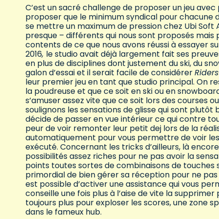
C’est un sacré challenge de proposer un jeu avec plu
proposer que le minimum syndical pour chacune d’en
se mettre un maximum de pression chez Ubi Soft 
presque – différents qui nous sont proposés mai
contents de ce que nous avons réussi à essayer sur
2016
,
le studio avait déjà largement fait ses preuve
en plus de disciplines dont justement du ski, du sn
galon d’essai et il serait facile de considérer
Riders
leur premier jeu en tant que studio principal. On r
la poudreuse et que ce soit en ski ou en snowboar
s’amuser assez vite que ce soit lors des courses ou
soulignons les sensations de glisse qui sont plutôt
décide de passer en vue intérieur ce qui contre tou
peur de voir remonter leur petit dej lors de la réa
automatiquement pour vous permettre de voir les
exécuté. Concernant les tricks d’ailleurs, là en
possibilités assez riches pour ne pas avoir la sensa
points toutes sortes de combinaisons de touches son
primordial de bien gérer sa réception pour ne pas 
est possible d’activer une assistance qui vous per
conseille une fois plus à l’aise de vite la supprim
toujours plus pour exploser les scores, une zone sp
dans le fameux hub.